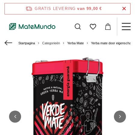
GRATIS LEVERING
van 99,00 €
Startpagina
Categorieën
Yerba Mate
Yerba mate door eigenschap