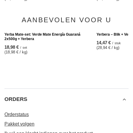
Yerbera – Blik + Verde Mate Green Cactus de
Juarez 0,5 kg
14,47 €
/
stuk
(28,94 € / kg)
AANBEVOLEN VOOR U
Yerbera – Blik + Verd
14,47 €
/
stuk
(28,94 € / kg)