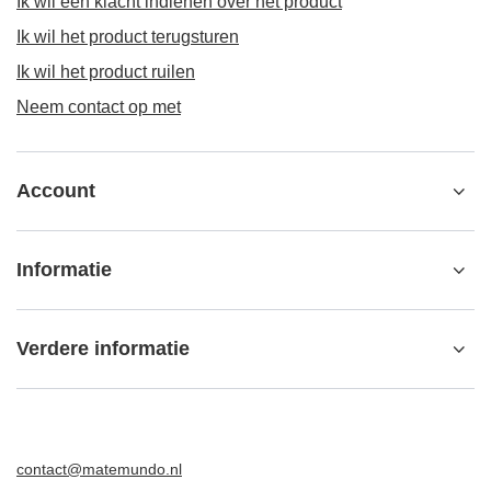
Yerba Mate-set: Verde Mate Energía Guaraná
2x500g + Yerbera
18,98 €
/
set
(18,98 € / kg)
ORDERS
Orderstatus
Pakket volgen
Ik wil een klacht indienen over het product
Ik wil het product terugsturen