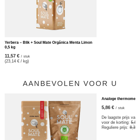
Yerbera – Blik + Soul Mate Orgánica Menta Limon
0,5 kg
11,57 €
/
stuk
(23,14 € / kg)
AANBEVOLEN VOOR U
KOOPJE
Analoge thermomete
5,86 €
/
stuk
De laagste prijs van 
voor de korting:
5,85
Reguliere prijs:
8,37 