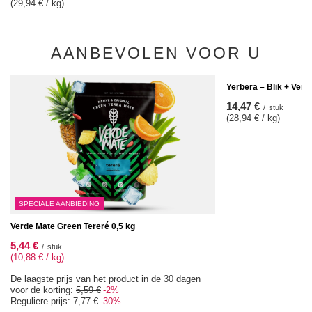
(29,94 € / kg)
AANBEVOLEN VOOR U
Yerbera – Blik + Verd
14,47 €
/
stuk
(28,94 € / kg)
SPECIALE AANBIEDING
Verde Mate Green Tereré 0,5 kg
5,44 €
/
stuk
(10,88 € / kg)
De laagste prijs van het product in de 30 dagen
voor de korting:
5,59 €
-2%
Reguliere prijs:
7,77 €
-30%