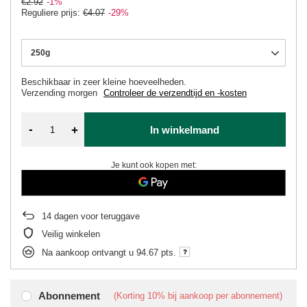
€2.92
-1%
Reguliere prijs:
€4.07
-29%
250g
Beschikbaar in zeer kleine hoeveelheden
Verzending
morgen
Controleer de verzendtijd en -kosten
-
+
In winkelmand
Je kunt ook kopen met:
14
dagen voor teruggave
Veilig winkelen
Na aankoop ontvangt u
94.67 pts.
Abonnement
(Korting
10%
bij aankoop per abonnement)