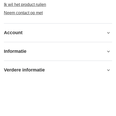
Ik wil het product ruilen
Neem contact op met
Account
Informatie
Verdere informatie
contact@matemundo.nl
MateMundo.nl
,
Ostrowskiego 9/129
,
53-238
Wrocław (Polen)