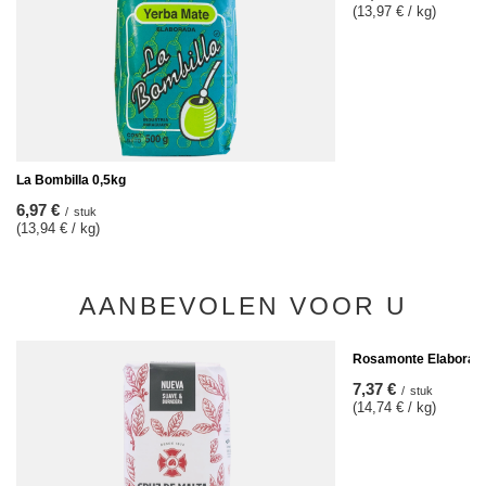
(13,97 € / kg)
La Bombilla 0,5kg
6,97 €
/
stuk
(13,94 € / kg)
AANBEVOLEN VOOR U
Rosamonte Elaborada 
7,37 €
/
stuk
(14,74 € / kg)