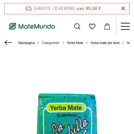
GRATIS LEVERING
van 99,00 €
Startpagina
Categorieën
Yerba Mate
Yerba mate per land
Yerb