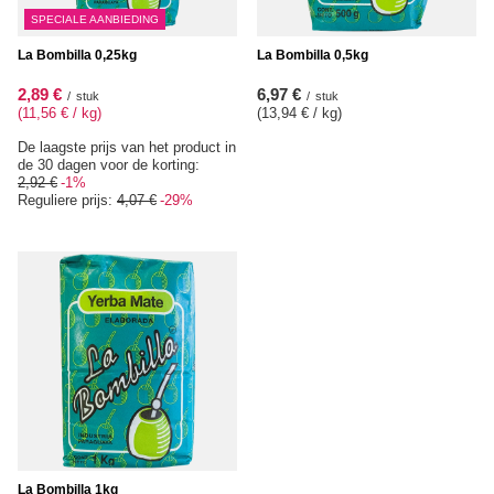
SPECIALE AANBIEDING
La Bombilla 0,25kg
La Bombilla 0,5kg
2,89 €
6,97 €
/
stuk
/
stuk
(11,56 € / kg
)
(13,94 € / kg
)
De laagste prijs van het product in
de 30 dagen voor de korting:
2,92 €
-1%
Reguliere prijs:
4,07 €
-29%
La Bombilla 1kg