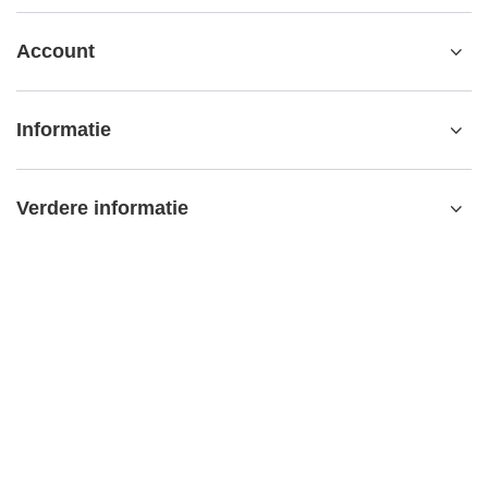
Account
Informatie
Verdere informatie
contact@matemundo.nl
MateMundo.nl
,
Ostrowskiego 9/129
,
53-238
Wrocław (Polen)
In de winkel presenteren wij de brutoprijzen (incl. BTW).
BTW-tarieven voor binnenlandse verbruikers:
Netherlands
.