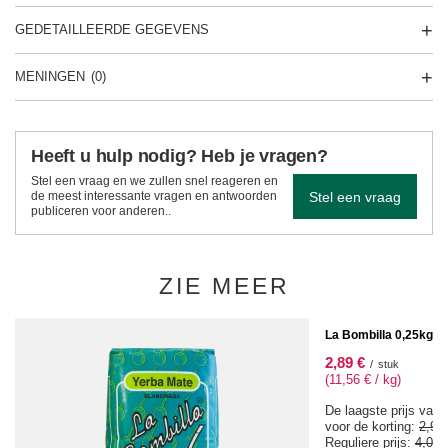
GEDETAILLEERDE GEGEVENS
MENINGEN
(0)
Heeft u hulp nodig? Heb je vragen?
Stel een vraag en we zullen snel reageren en
Stel een vraag
de meest interessante vragen en antwoorden
publiceren voor anderen..
ZIE MEER
SPECIALE AANBIEDIN
La Bombilla 0,25kg
2,89 €
/
stuk
(11,56 € / kg)
De laagste prijs van 
voor de korting:
2,92
Reguliere prijs:
4,07 