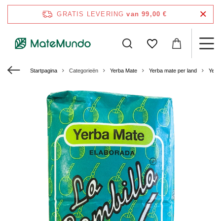
GRATIS LEVERING
van 99,00 €
Startpagina
Categorieën
Yerba Mate
Yerba mate per land
Yerb