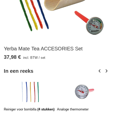
Yerba Mate Tea ACCESORIES Set
37,98 €
incl. BTW
/
set
In een reeks
Reiniger voor bombilla
(
4
stukken)
Analoge thermometer
Ku