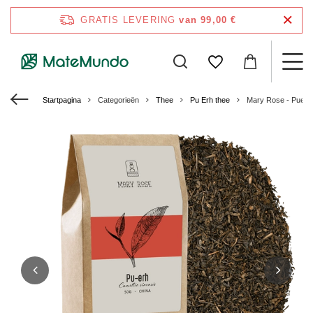
GRATIS LEVERING
van 99,00 €
Startpagina
Categorieën
Thee
Pu Erh thee
Mary Rose - Puerh