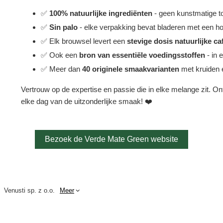
✅
100% natuurlijke ingrediënten
- geen kunstmatige t
✅
Sin palo
- elke verpakking bevat bladeren met een ho
✅ Elk brouwsel levert een
stevige dosis natuurlijke ca
✅ Ook een
bron van essentiële voedingsstoffen
- in 
✅ Meer dan
40 originele smaakvarianten
met kruiden e
Vertrouw op de expertise en passie die in elke melange zit. O
elke dag van de uitzonderlijke smaak! ❤️
Bezoek de Verde Mate Green website
Venusti sp. z o.o.
Meer