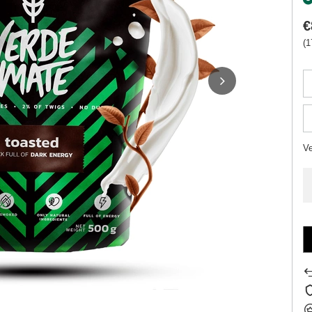
€
(1
V