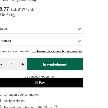
8.77
incl. BTW
/
stuk
7,54 € / kg)
500g
Tostada
erzending
op maandag
Controleer de verzendtijd en -kosten
-
+
In winkelmand
Je kunt ook kopen met:
14
dagen voor teruggave
Veilig winkelen
Na aankoop ontvangt u
292.33 pts.