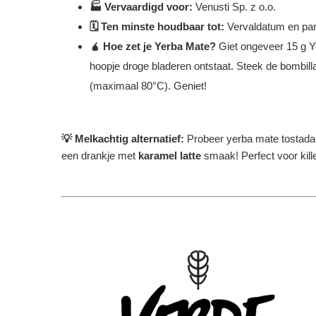
🏭 Vervaardigd voor:
Venusti Sp. z o.o.
🗓️ Ten minste houdbaar tot:
Vervaldatum en par
🧉 Hoe zet je Yerba Mate?
Giet ongeveer 15 g Y
hoopje droge bladeren ontstaat. Steek de bombilla
(maximaal 80°C). Geniet!
💡
Melkachtig alternatief:
Probeer yerba mate tostada m
een drankje met
karamel latte
smaak! Perfect voor kil