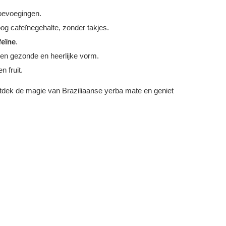
oevoegingen.
og cafeïnegehalte, zonder takjes.
feïne
.
een gezonde en heerlijke vorm.
n fruit.
ntdek de magie van Braziliaanse yerba mate en geniet