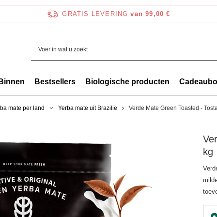
GRATIS LEVERING
van 99,00 €
Binnen
Bestsellers
Biologische producten
Cadeaub
ba mate per land
Yerba mate uit Brazilië
Verde Mate Green Toasted - Tost
Ver
kg
Verd
mild
toev