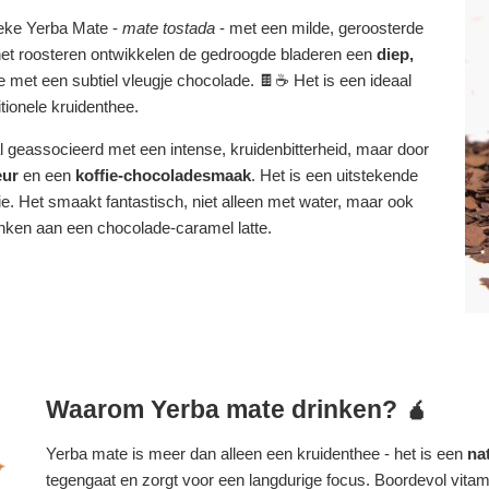
ieke Yerba Mate -
mate tostada
- met een milde, geroosterde
et roosteren ontwikkelen de gedroogde bladeren een
diep,
e met een subtiel vleugje chocolade.
🍫☕
Het is een ideaal
itionele kruidenthee.
geassocieerd met een intense, kruidenbitterheid, maar door
eur
en een
koffie-chocoladesmaak
. Het is een uitstekende
ie. Het smaakt fantastisch, niet alleen met water, maar ook
nken aan een chocolade-caramel latte.
Waarom Yerba mate drinken? 🧉
Yerba mate is meer dan alleen een kruidenthee - het is een
na
tegengaat en zorgt voor een langdurige focus. Boordevol vitam