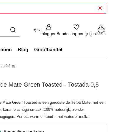
€
Inloggen
Boodschappenlijstjes
0,00 €
onnen
Blog
Groothandel
ada 0,5 kg
de Mate Green Toasted - Tostada 0,5
e Mate Green Toasted is een geroosterde Yerba Mate met een
e, karamelachtige smaak. 100% natuurlijk, zonder
oegingen. Perfect warm of koud - met water of melk.
Eenmalige aankoop