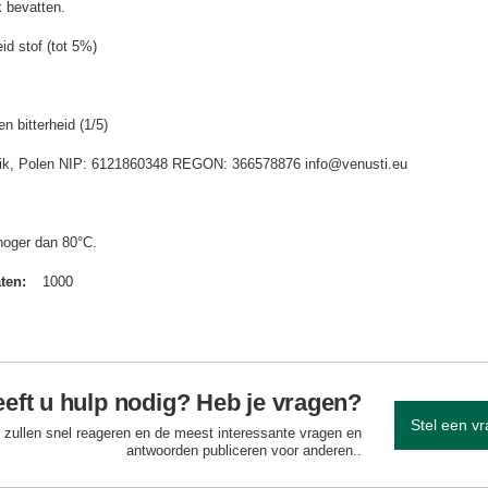
 bevatten.
id stof (tot 5%)
n bitterheid (1/5)
idnik, Polen NIP: 6121860348 REGON: 366578876 info@venusti.eu
hoger dan 80°C.
aten
1000
eft u hulp nodig? Heb je vragen?
Stel een v
 zullen snel reageren en de meest interessante vragen en
antwoorden publiceren voor anderen..