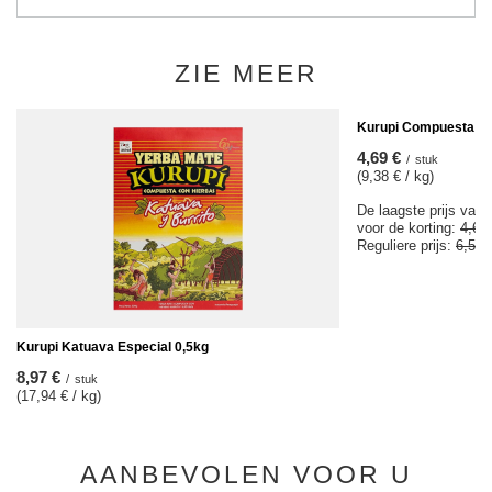
ZIE MEER
KOOPJE
Kurupi Compuesta Me
4,69 €
/
stuk
(9,38 € / kg)
De laagste prijs van 
voor de korting:
4,69
Reguliere prijs:
6,57 
Kurupi Katuava Especial 0,5kg
8,97 €
/
stuk
(17,94 € / kg)
AANBEVOLEN VOOR U