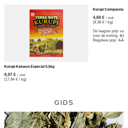
KOOPJE
Kurupi Compuesta Me
4,69 €
/
stuk
(9,38 € / kg)
De laagste prijs van 
voor de korting:
4,69
Reguliere prijs:
6,57 
Kurupi Katuava Especial 0,5kg
8,97 €
/
stuk
(17,94 € / kg)
GIDS