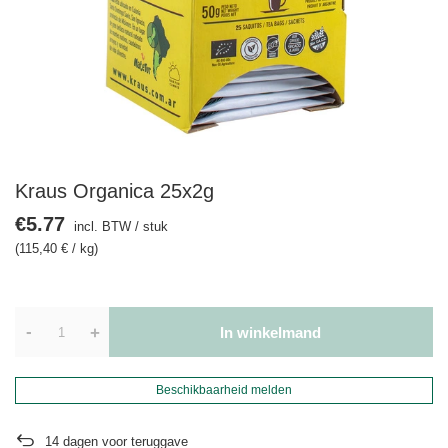
Kraus Organica 25x2g
€5.77
incl. BTW
/
stuk
(115,40 € / kg)
-
+
In winkelmand
Beschikbaarheid melden
14
dagen voor teruggave