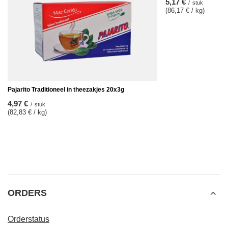
5,17 €
/
stuk
(86,17 € / kg)
Pajarito Traditioneel in theezakjes 20x3g
4,97 €
/
stuk
(82,83 € / kg)
ORDERS
Orderstatus