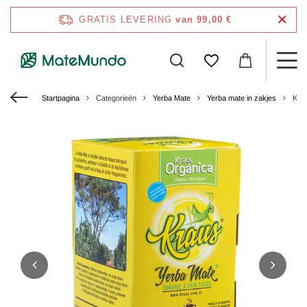
GRATIS LEVERING
van 99,00 €
Startpagina
Categorieën
Yerba Mate
Yerba mate in zakjes
Kra