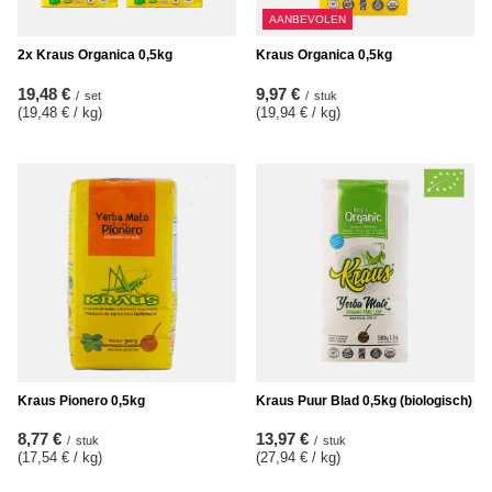
AANBEVOLEN
2x Kraus Organica 0,5kg
Kraus Organica 0,5kg
19,48 €
9,97 €
/
set
/
stuk
(19,48 € / kg
)
(19,94 € / kg
)
Kraus Pionero 0,5kg
Kraus Puur Blad 0,5kg (biologisch)
8,77 €
13,97 €
/
stuk
/
stuk
(17,54 € / kg
)
(27,94 € / kg
)