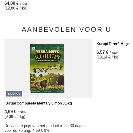
64,00 €
/
set
(12,80 € / kg)
AANBEVOLEN VOOR U
Kurupi Tereré Mega M
6,57 €
/
stuk
(13,14 € / kg)
KOOPJE
Kurupi Compuesta Menta y Limon 0,5kg
4,69 €
/
stuk
(9,38 € / kg)
De laagste prijs van het product in de 30 dagen
voor de korting:
4,69 €
0%