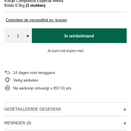
Kurupi Compuesta Especial Menta
Boldo 0,5kg
(
3
stukken)
Controleer de verzendtijd en -kosten
-
+
In winkelmand
Je kunt ook kopen met:
14
dagen voor teruggave
Veilig winkelen
Na aankoop ontvangt u
857.01 pts.
GEDETAILLEERDE GEGEVENS
MENINGEN
(0)