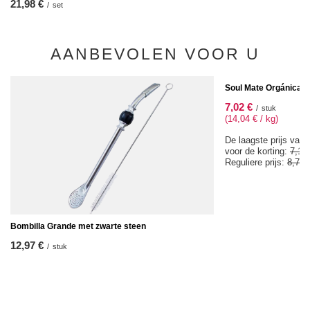
21,98 €
/
set
AANBEVOLEN VOOR U
SPECIALE AANBIEDIN
Soul Mate Orgánica En
7,02 €
/
stuk
(14,04 € / kg)
De laagste prijs van 
voor de korting:
7,18
Reguliere prijs:
8,77 
Bombilla Grande met zwarte steen
12,97 €
/
stuk