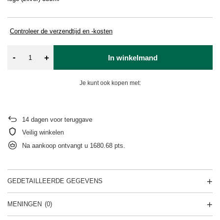
St
Controleer de verzendtijd en -kosten
-
+
In winkelmand
Je kunt ook kopen met:
14
dagen voor teruggave
Veilig winkelen
Na aankoop ontvangt u
1680.68 pts.
GEDETAILLEERDE GEGEVENS
MENINGEN
(0)