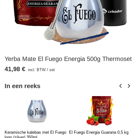
Yerba Mate El Fuego Energia 500g Thermoset
41,98 €
incl. BTW
/
set
In een reeks
Keramische kalebas met El Fuego
El Fuego Energia Guarana 0,5 kg
Th
logo (zilver) 350ml
Ma