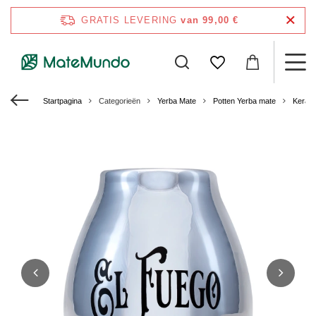
GRATIS LEVERING
van 99,00 €
Startpagina
Categorieën
Yerba Mate
Potten Yerba mate
Kerami