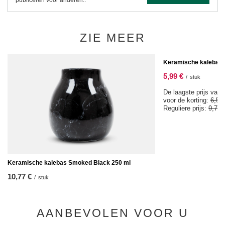
publiceren voor anderen..
ZIE MEER
SPECIALE AANBIEDIN
Keramische kalebas P
5,99 €
/
stuk
De laagste prijs van 
voor de korting:
6,59
Reguliere prijs:
9,77 
Keramische kalebas Smoked Black 250 ml
10,77 €
/
stuk
AANBEVOLEN VOOR U