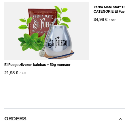
Yerba Mate start 1
CATEGORIE El Fuego
34,98 €
/
set
El Fuego zilveren kalebas + 50g monster
21,98 €
/
set
ORDERS