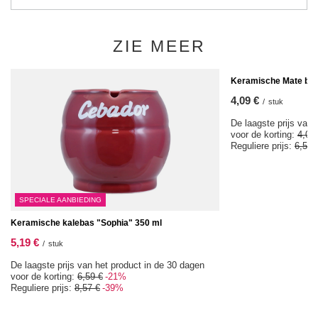
ZIE MEER
KOOPJE
Keramische Mate bek
4,09 €
/
stuk
De laagste prijs van 
voor de korting:
4,09
Reguliere prijs:
6,57 
SPECIALE AANBIEDING
Keramische kalebas "Sophia" 350 ml
5,19 €
/
stuk
De laagste prijs van het product in de 30 dagen
voor de korting:
6,59 €
-21%
Reguliere prijs:
8,57 €
-39%