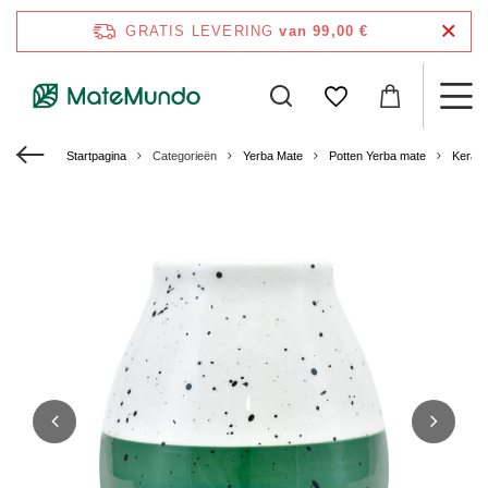
GRATIS LEVERING
van 99,00 €
Startpagina
Categorieën
Yerba Mate
Potten Yerba mate
Kerami