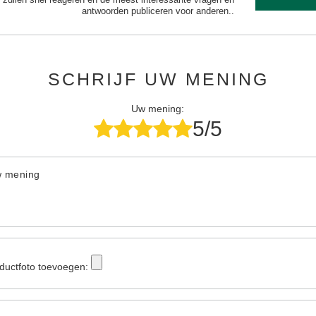
antwoorden publiceren voor anderen..
SCHRIJF UW MENING
Uw mening:
5/5
w mening
ductfoto toevoegen: