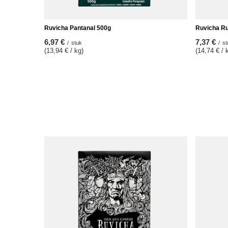
Ruvicha Pantanal 500g
Ruvicha Ru
6,97 €
7,37 €
/
stuk
/
st
(13,94 € / kg)
(14,74 € / 