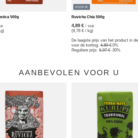
KOOPJE
stica 500g
Ruvicha Chia 500g
4,89 €
uk
/
stuk
kg)
(9,78 € / kg)
De laagste prijs van het product in d
voor de korting:
4,89 €
0%
Reguliere prijs:
6,97 €
-30%
AANBEVOLEN VOOR U