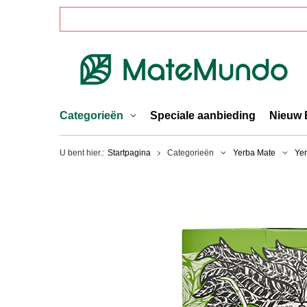
Categorieën
Speciale aanbieding
Nieuw 
U bent hier.:
Startpagina
Categorieën
Yerba Mate
Ye