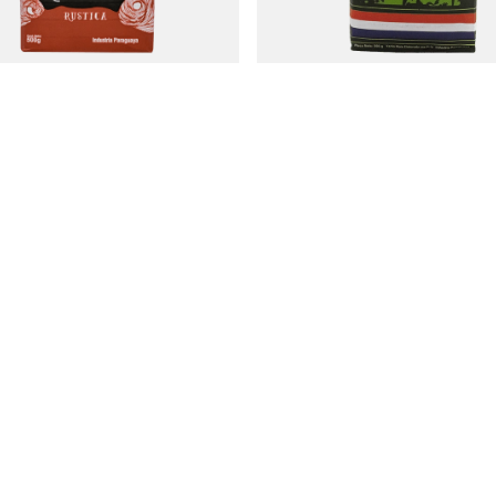
stica 500g
Kurupi traditioneel bewerkt met palm 
6,17 €
uk
/
stuk
kg)
(12,34 € / kg)
t
Informatie
r
Winkel informatie
je
Verzending