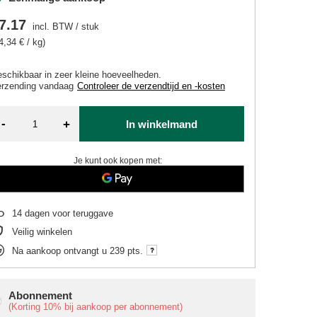
7.17
incl. BTW
/
stuk
4,34 € / kg)
schikbaar in zeer kleine hoeveelheden
erzending
vandaag
Controleer de verzendtijd en -kosten
-
+
In winkelmand
Je kunt ook kopen met:
14
dagen voor teruggave
Veilig winkelen
Na aankoop ontvangt u
239 pts.
Abonnement
(Korting
10%
bij aankoop per abonnement)