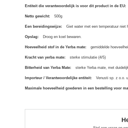
Entiteit die verantwoordelijk is voor dit product in de EU
Netto gewicht
500g
Een bereidingswijze
Giet water met een temperatuur niet 
Opslag
Droog en koel bewaren.
Hoeveelheid stof in de Yerba mate
gemiddelde hoeveelhei
Kracht van yerba mate
sterke stimulatie (4/5)
Bitterheid van Yerba Mate
sterke Yerba mate, met duidelijk
Importeur / Verantwoordelijke entiteit
Venusti sp. z o.o.
Maximale hoeveelheid goederen in een bestelling voor m
He
Stel een vraag en we