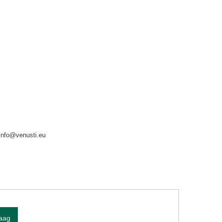
info@venusti.eu
raag