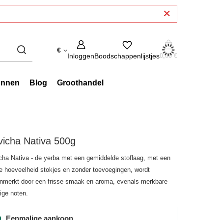
€
Inloggen
Boodschappenlijstjes
0,00 €
onnen
Blog
Groothandel
icha Nativa 500g
cha Nativa - de yerba met een gemiddelde stoflaag, met een
ne hoeveelheid stokjes en zonder toevoegingen, wordt
nmerkt door een frisse smaak en aroma, evenals merkbare
ige noten.
Eenmalige aankoop