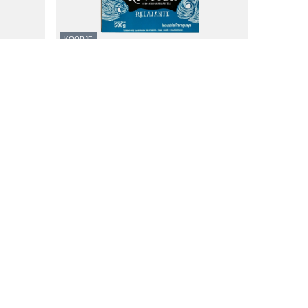
KOOPJE
0,5kg
Ruvicha Relajante 500g
4,89 €
/
stuk
(9,78 € / kg)
De laagste prijs van het product in de 30 dagen
voor de korting:
4,89 €
0%
Reguliere prijs:
6,97 €
-30%
Verdere informatie
Neem contact op met
Sitemap