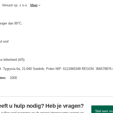
Venusti sp. z o.o.
Meer
hoger dan 80°C.
d stof
e bitterheid (4/5)
 ul. Tygrysia 6a, 21-040 Świdnik, Polen NIP: 6121860348 REGON: 366578876 
aten
1000
eft u hulp nodig? Heb je vragen?
Stel een v
 zullen snel reageren en de meest interessante vragen en