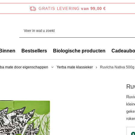
GRATIS LEVERING
van 99,00 €
Binnen
Bestsellers
Biologische producten
Cadeaub
rba mate door eigenschappen
Yerba mate klassieker
Ruvicha Nativa 500g
Ruv
Ruvi
klei
geke
roker