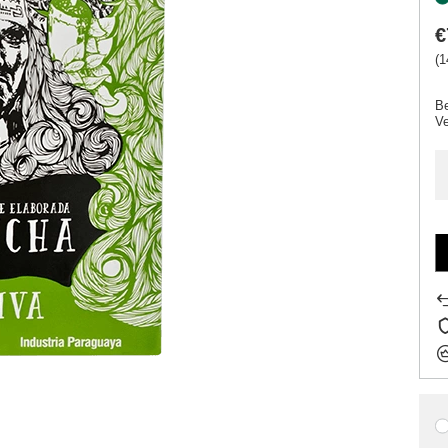
€
(1
Be
V