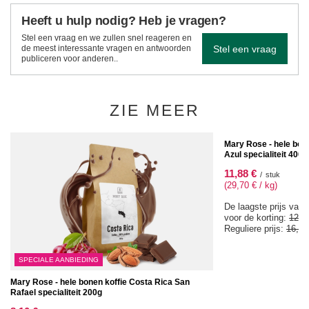
Heeft u hulp nodig? Heb je vragen?
Stel een vraag en we zullen snel reageren en
Stel een vraag
de meest interessante vragen en antwoorden
publiceren voor anderen..
ZIE MEER
SPECIALE AANBIEDIN
Mary Rose - hele bone
Azul specialiteit 400g
11,88 €
/
stuk
(29,70 € / kg)
De laagste prijs van 
voor de korting:
12,2
Reguliere prijs:
16,97
SPECIALE AANBIEDING
Mary Rose - hele bonen koffie Costa Rica San
Rafael specialiteit 200g