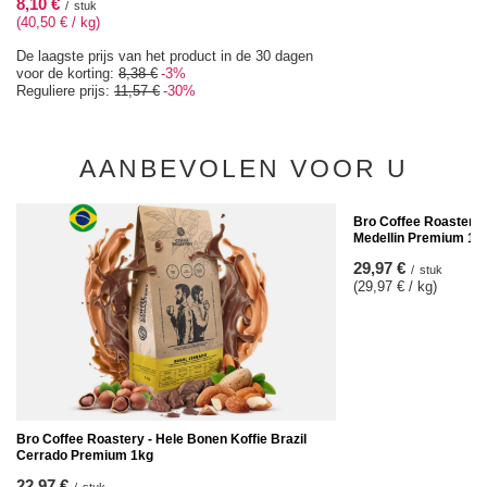
8,10 €
/
stuk
(40,50 € / kg)
De laagste prijs van het product in de 30 dagen
voor de korting:
8,38 €
-3%
Reguliere prijs:
11,57 €
-30%
AANBEVOLEN VOOR U
Bro Coffee Roastery 
Medellin Premium 1k
29,97 €
/
stuk
(29,97 € / kg)
Bro Coffee Roastery - Hele Bonen Koffie Brazil
Cerrado Premium 1kg
22,97 €