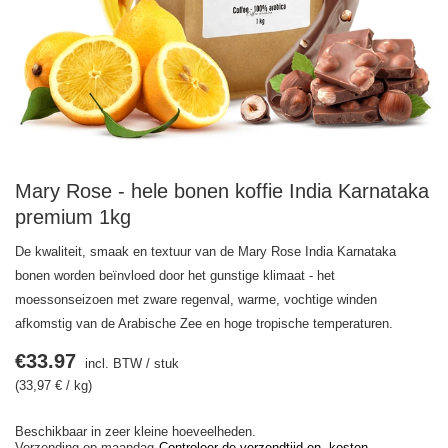
Mary Rose - hele bonen koffie India Karnataka
premium 1kg
De kwaliteit, smaak en textuur van de Mary Rose India Karnataka
bonen worden beïnvloed door het gunstige klimaat - het
moessonseizoen met zware regenval, warme, vochtige winden
afkomstig van de Arabische Zee en hoge tropische temperaturen.
€33.97
incl. BTW
/
stuk
(33,97 € / kg)
Beschikbaar in zeer kleine hoeveelheden
Verzending
op maandag
Controleer de verzendtijd en -kosten