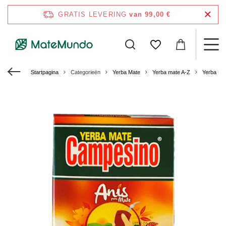
GRATIS LEVERING
van 99,00 €
Startpagina
Categorieën
Yerba Mate
Yerba mate A-Z
Yerba Ma