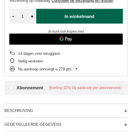
Verzending
op maandag
Controleer de verzendtijd en -kosten
-
+
In winkelmand
Je kunt ook kopen met:
14
dagen voor teruggave
Veilig winkelen
Na aankoop ontvangt u
279 pts.
Abonnement
(Korting
10%
bij aankoop per abonnement)
BESCHRIJVING
GEDETAILLEERDE GEGEVENS