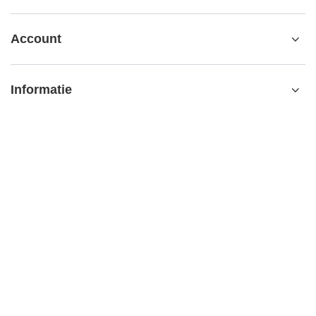
Account
Informatie
Verdere informatie
contact@matemundo.nl
MateMundo.nl
,
Ostrowskiego 9/129
,
53-238
Wrocław (Polen)
In de winkel presenteren wij de brutoprijzen (incl. BTW).
BTW-tarieven voor binnenlandse verbruikers:
Netherlands
.