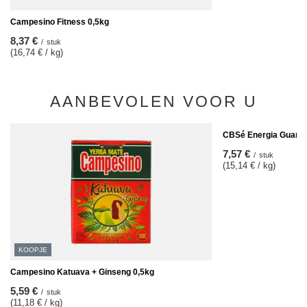
Campesino Fitness 0,5kg
8,37 €
/
stuk
(16,74 € / kg)
AANBEVOLEN VOOR U
CBSé Energia Guaran
7,57 €
/
stuk
(15,14 € / kg)
KOOPJE
Campesino Katuava + Ginseng 0,5kg
5,59 €
/
stuk
(11,18 € / kg)