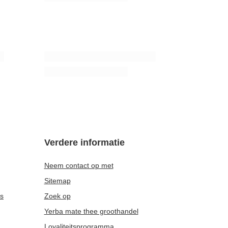
/
set
Verde Mate Green Energia Guarana 0,5 kg
7,77 €
/
stuk
(15,54 € / kg)
Verdere informatie
Neem contact op met
Sitemap