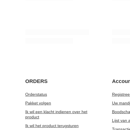
/
set
KOOPJE
Guarani Energia con Guarana 0,5 kg
Analoge t
7,97 €
5,86 €
/
stuk
/
st
(15,94 € / kg)
De laagste 
voor de ko
Reguliere p
ORDERS
Accoun
Orderstatus
Registree
Pakket volgen
Uw mand