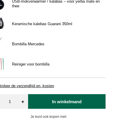
USB‑mokverwarmer / kalabas – voor yerba mate en
thee
Keramische kalebas Guarani 350ml
Bombilla Mercedes
Reiniger voor bombilla
roleer de verzendtijd en -kosten
+
In winkelmand
Je kunt ook kopen met: