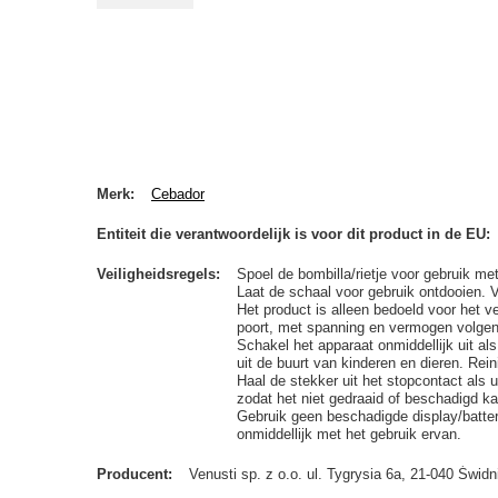
Merk
Cebador
Entiteit die verantwoordelijk is voor dit product in de EU
Veiligheidsregels
Spoel de bombilla/rietje voor gebruik me
Laat de schaal voor gebruik ontdooien. 
Het product is alleen bedoeld voor het 
poort, met spanning en vermogen volgens
Schakel het apparaat onmiddellijk uit als
uit de buurt van kinderen en dieren. Rei
Haal de stekker uit het stopcontact als 
zodat het niet gedraaid of beschadigd ka
Gebruik geen beschadigde display/batterij
onmiddellijk met het gebruik ervan.
Producent
Venusti sp. z o.o. ul. Tygrysia 6a, 21-040 Św