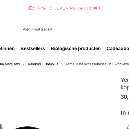
GRATIS LEVERING
van 99,00 €
Binnen
Bestsellers
Biologische producten
Cadeaub
ba mate sets
Kalebas + Bombilla
Yerba Mate Accessoireset: USB-kopverw
Ye
ko
30,
In