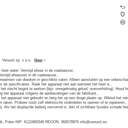
Venusti sp. z o.o.
Meer
t heet water. Vermijd afwas in de vaatwasser.
Vermijd afwassen in de vaatwasser.
verwarmen van dranken in geschikte vaten. Alleen aansluiten op een onbesch
 de specificaties. Raak het apparaat niet aan wanneer het heet is.
 het slecht begint te werken (bijv. onregelmatig geluid, oververhitting). Houd h
nig het apparaat volgens de aanbevelingen van de fabrikant.
u het apparaat niet gebruikt en berg het op een droge plaats op. Wikkel het net
n raken. Probeer nooit zelf elektrische onderdelen te openen of te repareren.
. Als het display/de batterij vervormd is, lekt of zichtbare fysieke schade he
idnik, Polen NIP: 6121860348 REGON: 366578876 info@venusti.eu