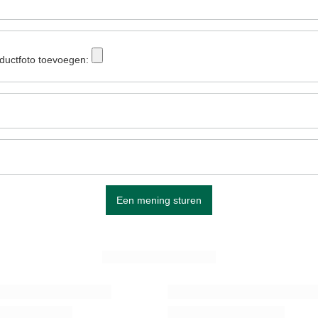
ductfoto toevoegen:
Een mening sturen
ZIE MEER
 Startset voor twee 500g
Set Yerba Mateo / Smeltkroes + Bombi
19,98 €
set
/
set