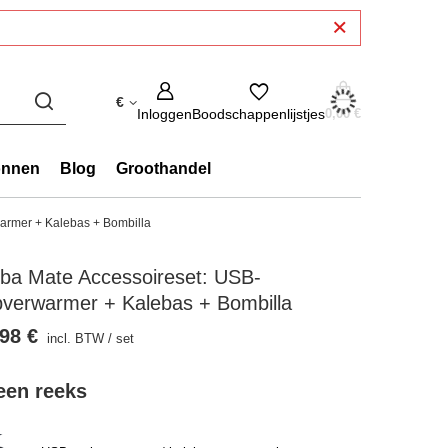
€
Inloggen
Boodschappenlijstjes
0,00 €
onnen
Blog
Groothandel
armer + Kalebas + Bombilla
rba Mate Accessoireset: USB-
pverwarmer + Kalebas + Bombilla
98 €
incl. BTW
/
set
 een reeks