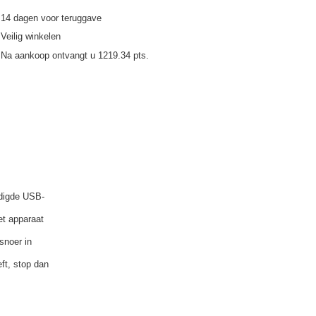
14
dagen voor teruggave
Veilig winkelen
Na aankoop ontvangt u
1219.34 pts.
adigde USB-
et apparaat
snoer in
eft, stop dan