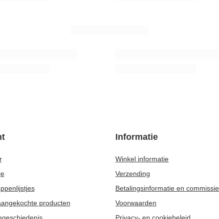
AANBEVOLEN VOOR U
hermometer
Houten lepel voor yerba mate
4,27 €
uk
/
stuk
prijs van het product in de 30 dagen
rting:
5,85 €
+1%
rijs:
8,37 €
-30%
t
Informatie
r
Winkel informatie
je
Verzending