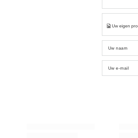
Uw eigen pro
Uw naam
Uw e-mail
Accessoireset voor yerba mate: Kalebas +
Yerba Mate
Bombilla
45,98 €
/
20,98 €