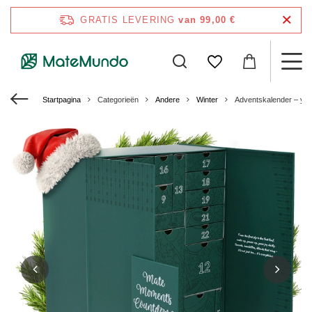
GRATIS LEVERING
van 99,00 €
Startpagina
Categorieën
Andere
Winter
Adventskalender – ye