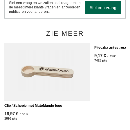
Stel een vraag en we zullen snel reageren en
Stel een vraag
de meest interessante vragen en antwoorden
publiceren voor anderen..
ZIE MEER
Piłeczka antystresow
9,17 €
/
stuk
7425
pts
punten
Clip / Schepje met MateMundo-logo
16,97 €
/
stuk
1895
pts
punten