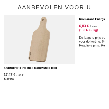
AANBEVOLEN VOOR U
SPECIALE AANBIEDIN
Rio Parana Energia 0
6,83 €
/
stuk
(13,66 € / kg)
De laagste prijs van 
voor de korting:
6,98
Reguliere prijs:
9,77 
Skærebræt i træ med MateMundo-logo
17,47 €
/
stuk
1329
pts
punten