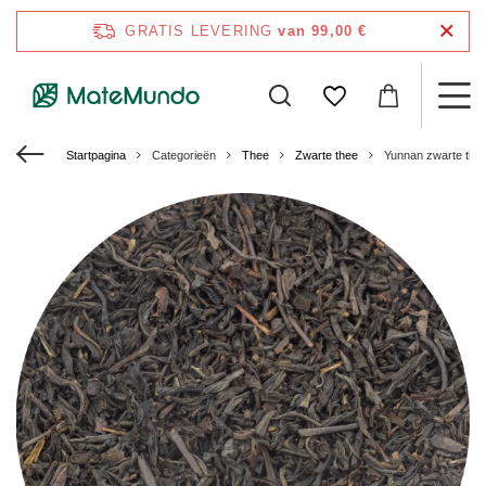
GRATIS LEVERING
van 99,00 €
Startpagina
Categorieën
Thee
Zwarte thee
Yunnan zwarte thee