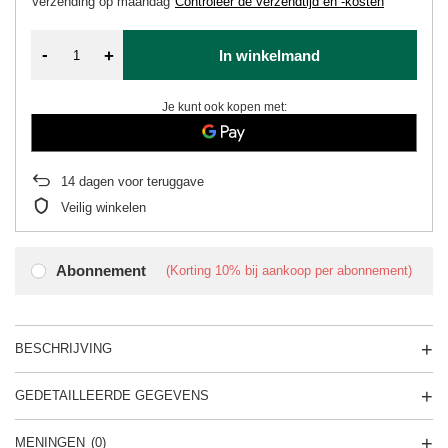
Verzending
op maandag
Controleer de verzendtijd en -kosten
-
+
In winkelmand
Je kunt ook kopen met:
14
dagen voor teruggave
Veilig winkelen
Abonnement
(Korting
10%
bij aankoop per abonnement)
BESCHRIJVING
GEDETAILLEERDE GEGEVENS
MENINGEN
(0)