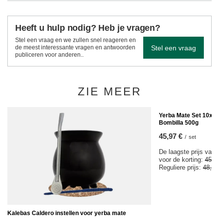
Heeft u hulp nodig? Heb je vragen?
Stel een vraag en we zullen snel reageren en
Stel een vraag
de meest interessante vragen en antwoorden
publiceren voor anderen..
ZIE MEER
KOOPJE
Yerba Mate Set 10x5
Bombilla 500g
45,97 €
/
set
De laagste prijs van 
voor de korting:
45,9
Reguliere prijs:
48,98
Kalebas Caldero instellen voor yerba mate