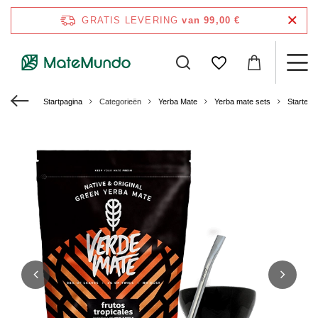
GRATIS LEVERING
van 99,00 €
Startpagina
Categorieën
Yerba Mate
Yerba mate sets
Starters