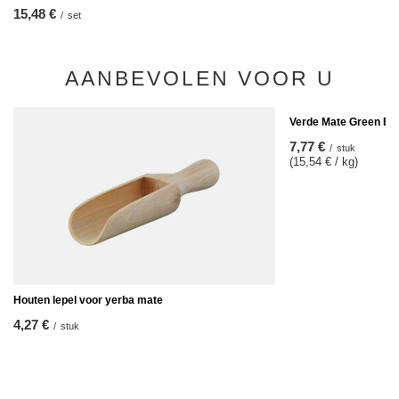
15,48 €
/
set
AANBEVOLEN VOOR U
Verde Mate Green Ene
7,77 €
/
stuk
(15,54 € / kg)
Houten lepel voor yerba mate
4,27 €
/
stuk