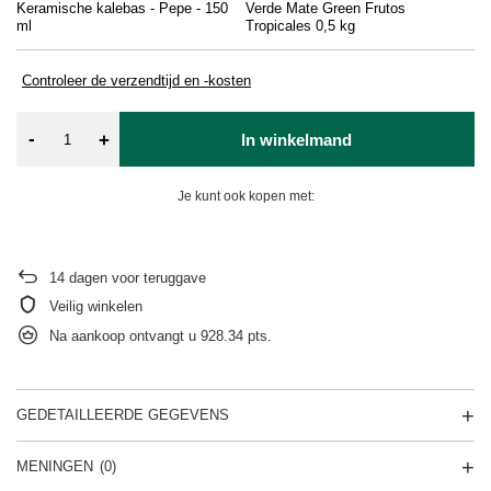
Keramische kalebas - Pepe - 150
Verde Mate Green Frutos
Re
ml
Tropicales 0,5 kg
Controleer de verzendtijd en -kosten
-
+
In winkelmand
Je kunt ook kopen met:
14
dagen voor teruggave
Veilig winkelen
Na aankoop ontvangt u
928.34 pts.
GEDETAILLEERDE GEGEVENS
MENINGEN
(0)