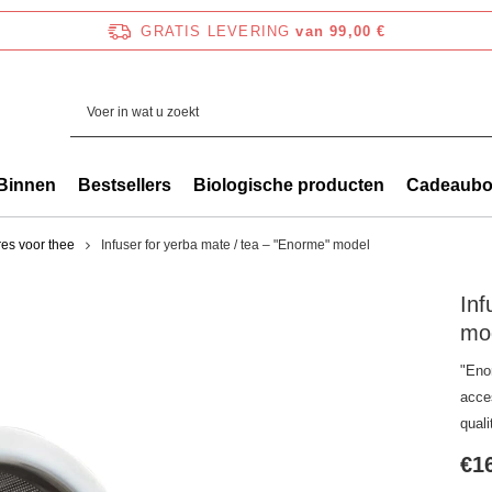
GRATIS LEVERING
van 99,00 €
Binnen
Bestsellers
Biologische producten
Cadeaub
es voor thee
Infuser for yerba mate / tea – "Enorme" model
Inf
mo
"Enor
acce
quali
€1