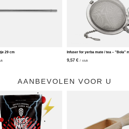
tje 29 cm
Infuser for yerba mate / tea – "Bola" 
9,57 €
uk
/
stuk
AANBEVOLEN VOOR U