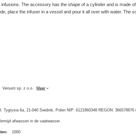
 infusions. The accessory has the shape of a cylinder and is made of a
side, place the infuser in a vessel and pour it all over with water. The
Venusti sp. z o.o.
Meer
 ul. Tygrysia 6a, 21-040 Świdnik, Polen NIP: 6121860348 REGON: 366578876 
Vermijd afwassen in de vaatwasser.
aten
1000