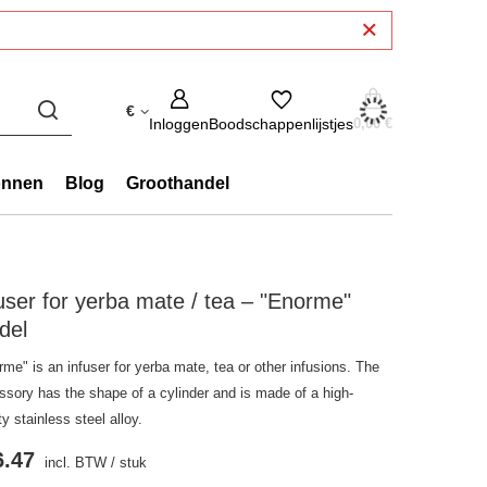
€
Inloggen
Boodschappenlijstjes
0,00 €
onnen
Blog
Groothandel
user for yerba mate / tea – "Enorme"
del
me" is an infuser for yerba mate, tea or other infusions. The
ssory has the shape of a cylinder and is made of a high-
ty stainless steel alloy.
6.47
incl. BTW
/
stuk