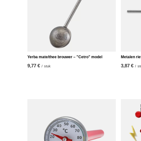
Yerba mate/thee brouwer – "Cetro" model
Metalen rie
9,77 €
3,87 €
/
stuk
/
st