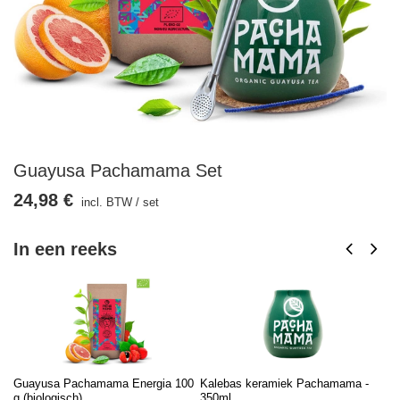
Guayusa Pachamama Set
24,98 €
incl. BTW
/
set
In een reeks
Guayusa Pachamama Energia 100
Kalebas keramiek Pachamama -
Ku
g (biologisch)
350ml