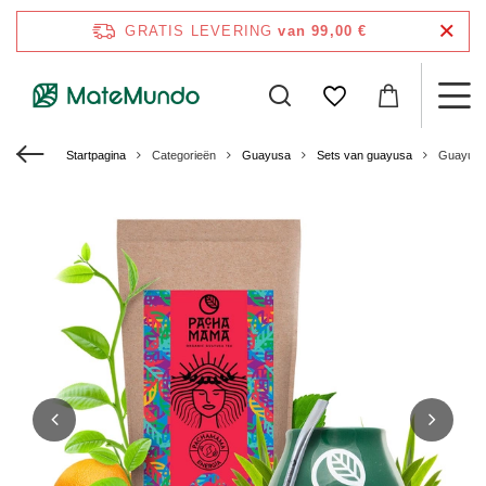
GRATIS LEVERING
van 99,00 €
Startpagina
Categorieën
Guayusa
Sets van guayusa
Guayusa