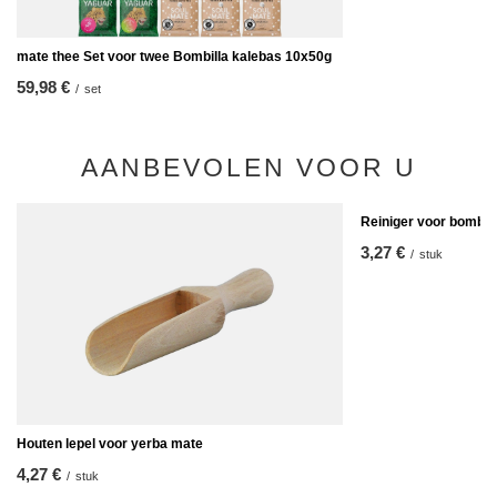
mate thee Set voor twee Bombilla kalebas 10x50g
59,98 €
/
set
AANBEVOLEN VOOR U
Reiniger voor bombill
3,27 €
/
stuk
Houten lepel voor yerba mate
4,27 €
/
stuk