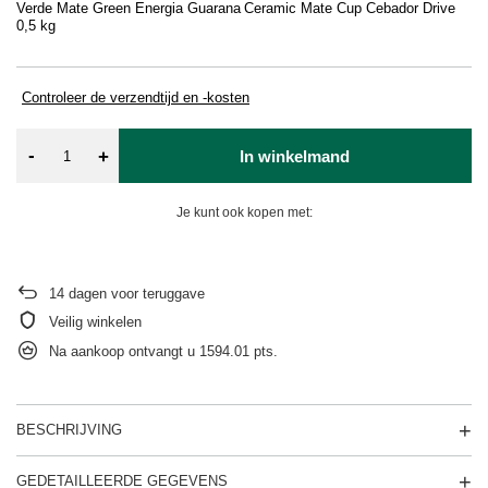
Verde Mate Green Energia Guarana
Ceramic Mate Cup Cebador Drive
Th
0,5 kg
Ma
St
Controleer de verzendtijd en -kosten
-
+
In winkelmand
Je kunt ook kopen met:
14
dagen voor teruggave
Veilig winkelen
Na aankoop ontvangt u
1594.01 pts.
BESCHRIJVING
GEDETAILLEERDE GEGEVENS