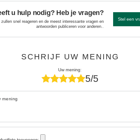
eft u hulp nodig? Heb je vragen?
Stel een v
 zullen snel reageren en de meest interessante vragen en
antwoorden publiceren voor anderen..
SCHRIJF UW MENING
Uw mening:
5/5
w mening
ductfoto toevoegen: