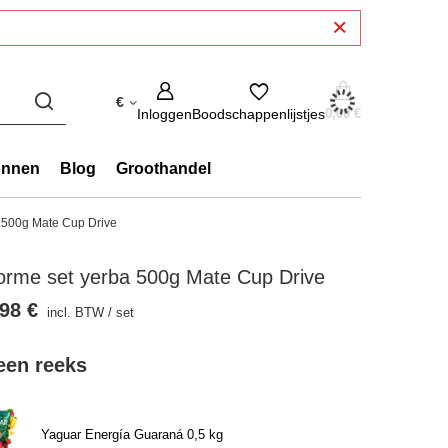
€
Inloggen
Boodschappenlijstjes
0,00 €
onnen
Blog
Groothandel
 500g Mate Cup Drive
orme set yerba 500g Mate Cup Drive
98 €
incl. BTW
/
set
 een reeks
Yaguar Energía Guaraná 0,5 kg