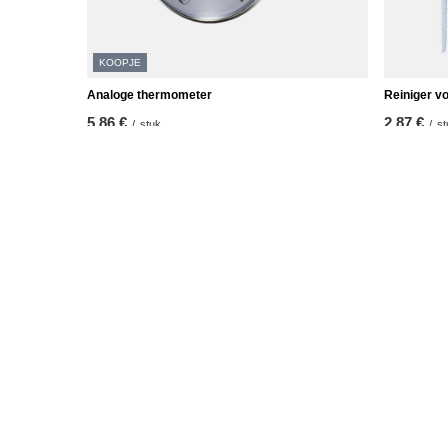
KOOPJE
Analoge thermometer
Reiniger vo
5,86 €
2,87 €
/
stuk
/
st
De laagste prijs van het product in de 30 dagen
voor de korting:
5,85 €
+1%
Reguliere prijs:
8,37 €
-30%
ORDERS
Accoun
Orderstatus
Registree
Pakket volgen
Uw mand
Ik wil een klacht indienen over het
Boodschap