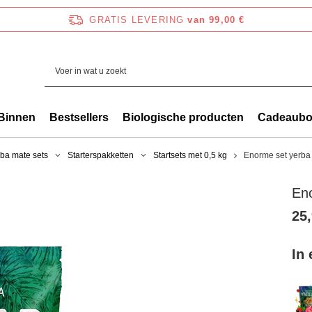
GRATIS LEVERING
van 99,00 €
Binnen
Bestsellers
Biologische producten
Cadeaub
ba mate sets
Starterspakketten
Startsets met 0,5 kg
Enorme set yerba
En
25,
In