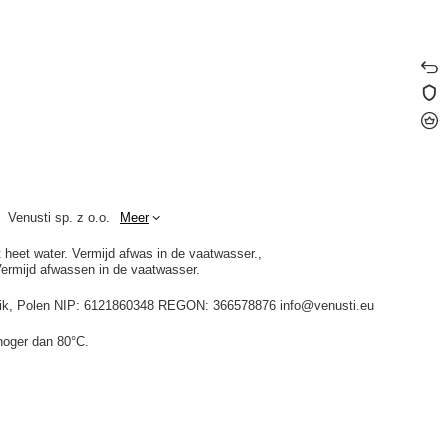
Venusti sp. z o.o.
Meer
t heet water. Vermijd afwas in de vaatwasser.
Vermijd afwassen in de vaatwasser.
idnik, Polen NIP: 6121860348 REGON: 366578876 info@venusti.eu
hoger dan 80°C.