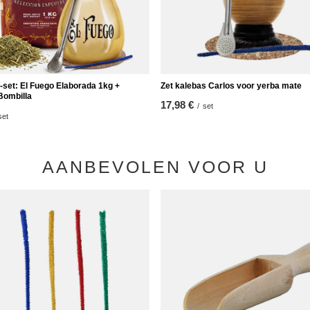
-set: El Fuego Elaborada 1kg +
Zet kalebas Carlos voor yerba mate
Bombilla
17,98 €
/
set
set
AANBEVOLEN VOOR U