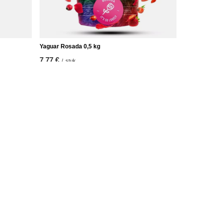
Yaguar Rosada 0,5 kg
7,77 €
/
stuk
(15,54 € / kg)
Verdere informatie
Neem contact op met
Sitemap
es
Zoek op