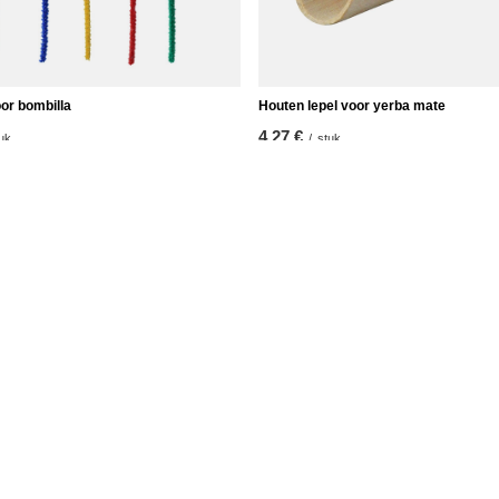
or bombilla
Houten lepel voor yerba mate
4,27 €
uk
/
stuk
t
Informatie
r
Winkel informatie
je
Verzending
penlijstjes
Betalingsinformatie en commissi