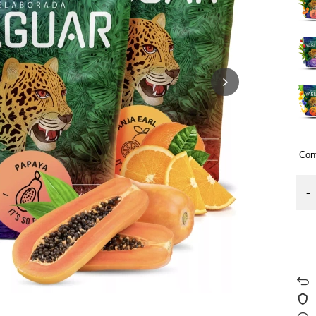
Cont
-