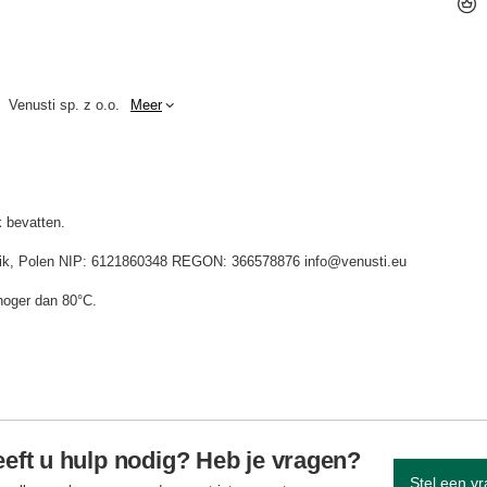
Venusti sp. z o.o.
Meer
 bevatten.
idnik, Polen NIP: 6121860348 REGON: 366578876 info@venusti.eu
hoger dan 80°C.
eft u hulp nodig? Heb je vragen?
Stel een v