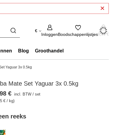
€
Inloggen
Boodschappenlijstjes
0,00 €
onnen
Blog
Groothandel
Set Yaguar 3x 0.5kg
ba Mate Set Yaguar 3x 0.5kg
98 €
incl. BTW
/
set
5 € / kg)
 een reeks