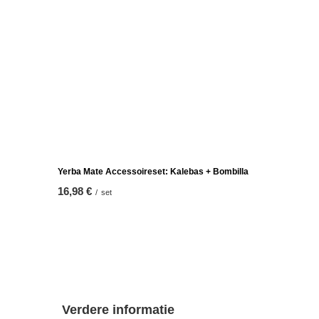
rde Mate
Yerba Mate set 2x50g Kalebas + Bombilla
23,98 €
/
set