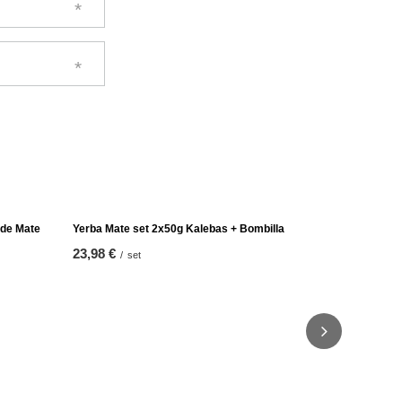
Yerba Mate 
20,98 €
/
se