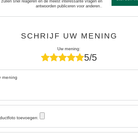
 zullen snel reageren en de meest interessante vragen en
antwoorden publiceren voor anderen..
SCHRIJF UW MENING
Uw mening:
5/5
w mening
ductfoto toevoegen: