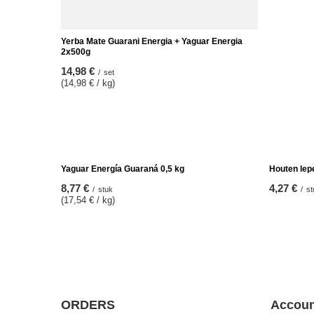
Yerba Mate Guarani Energia + Yaguar Energia
Yerba Mate
2x500g
TermoLid +
14,98 €
28,98 €
/
set
/
(14,98 € / kg)