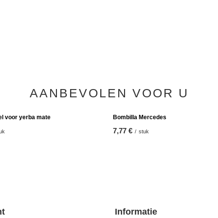
 Set: Yaguar Mango Tango 500g +
Yaguar Elaborada con Palo 500g + Ve
 Bombilla
Despalada 500g
13,98 €
set
/
set
(13,98 € / kg)
AANBEVOLEN VOOR U