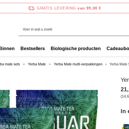
GRATIS LEVERING
van 99,00 €
Binnen
Bestsellers
Biologische producten
Cadeaub
ba mate sets
Yerba Mate
Yerba Mate multi-verpakkingen
Yerba Mate 
Yer
21,
(14,6
In