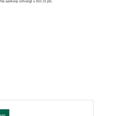
Na aankoop ontvangt u
810.33 pts.
raag