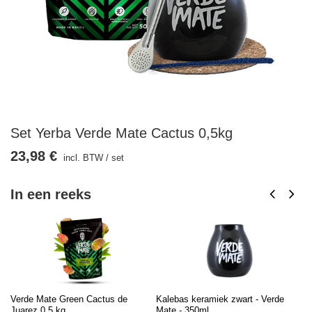
Set Yerba Verde Mate Cactus 0,5kg
23,98 €
incl. BTW
/
set
In een reeks
Verde Mate Green Cactus de
Kalebas keramiek zwart - Verde
Bo
Juarez 0,5 kg
Mate - 350ml