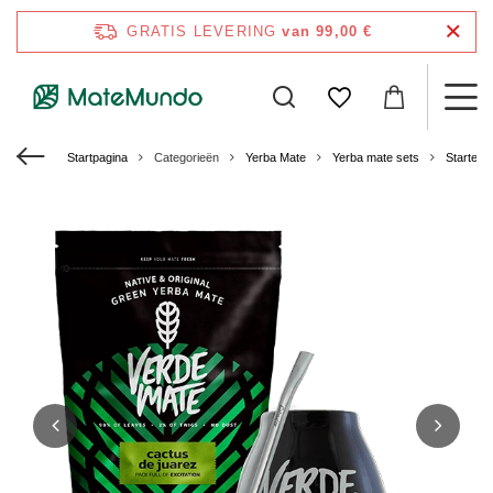
GRATIS LEVERING
van 99,00 €
Startpagina
Categorieën
Yerba Mate
Yerba mate sets
Starters