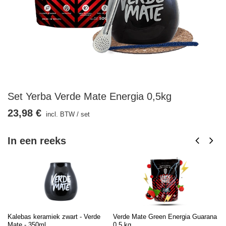
Set Yerba Verde Mate Energia 0,5kg
23,98 €
incl. BTW
/
set
In een reeks
Kalebas keramiek zwart - Verde
Verde Mate Green Energia Guarana
Bo
Mate - 350ml
0,5 kg