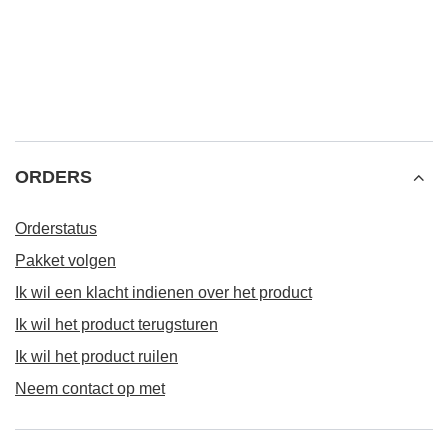
AANBEVOLEN VOOR U
Verde Mate Green Más IQ 0,5 kg
Verde Mate Green Ene
7,77 €
7,77 €
/
stuk
/
stuk
(15,54 € / kg)
(15,54 € / kg)
ORDERS
Orderstatus
Pakket volgen