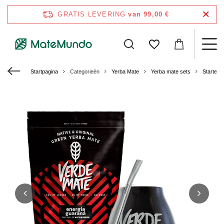
GRATIS LEVERING
van 99,00 €
Startpagina
Categorieën
Yerba Mate
Yerba mate sets
Starters