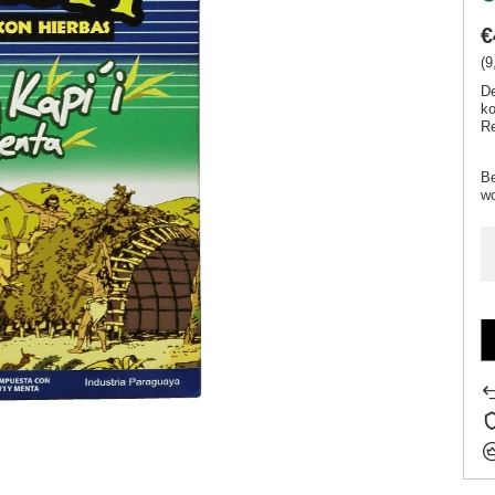
€
(9
De
ko
Re
Be
w