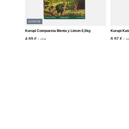
KOOPJE
Kurupi Compuesta Menta y Limon 0,5kg
Kurupi Kat
4,69 €
8,97 €
/
stuk
/
st
(9,38 € / kg)
(17,94 € / 
De laagste prijs van het product in de 30 dagen
voor de korting:
4,69 €
0%
Reguliere prijs:
6,57 €
-29%
ORDERS
Accoun
Orderstatus
Registree
Pakket volgen
Uw mand