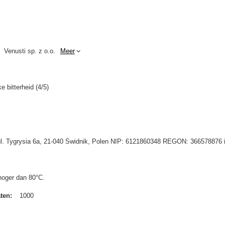
Venusti sp. z o.o.
Meer
e bitterheid (4/5)
 ul. Tygrysia 6a, 21-040 Świdnik, Polen NIP: 6121860348 REGON: 366578876 
hoger dan 80°C.
aten
1000