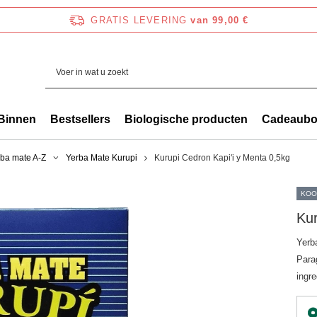
GRATIS LEVERING
van 99,00 €
Binnen
Bestsellers
Biologische producten
Cadeaub
ba mate A-Z
Yerba Mate Kurupi
Kurupi Cedron Kapi'i y Menta 0,5kg
KOO
Kur
Yerb
Para
ingre