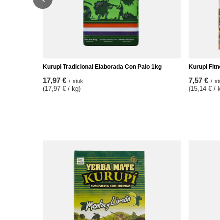
Kurupi Tradicional Elaborada Con Palo 1kg
Kurupi Fitn
17,97 €
7,57 €
/
stuk
/
st
(17,97 € / kg)
(15,14 € / 