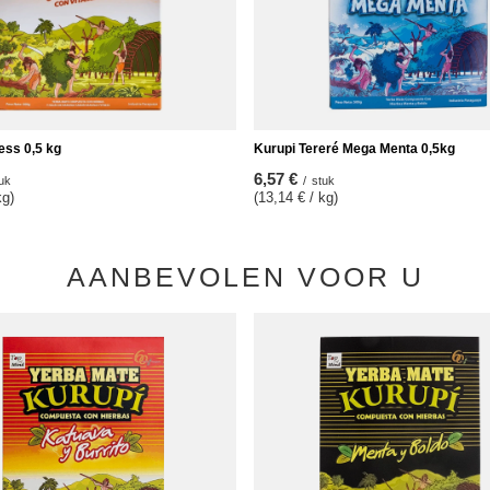
ess 0,5 kg
Kurupi Tereré Mega Menta 0,5kg
6,57 €
uk
/
stuk
kg)
(13,14 € / kg)
AANBEVOLEN VOOR U