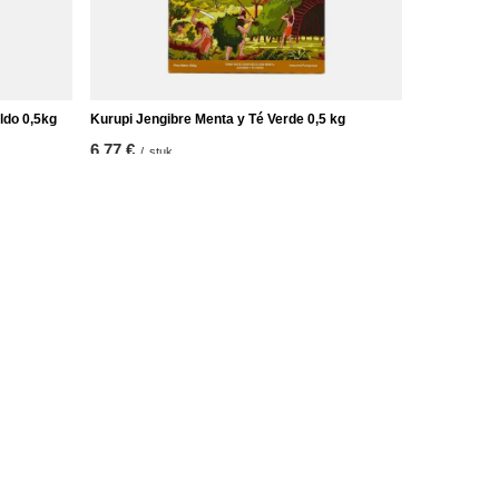
ldo 0,5kg
Kurupi Jengibre Menta y Té Verde 0,5 kg
6,77 €
/
stuk
(13,54 € / kg)
Verdere informatie
Neem contact op met
Sitemap