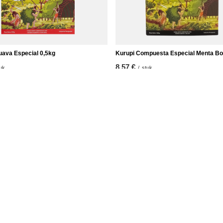
uava Especial 0,5kg
Kurupi Compuesta Especial Menta Bo
8,57 €
uk
/
stuk
kg)
(17,14 € / kg)
t
Informatie
r
Winkel informatie
je
Verzending