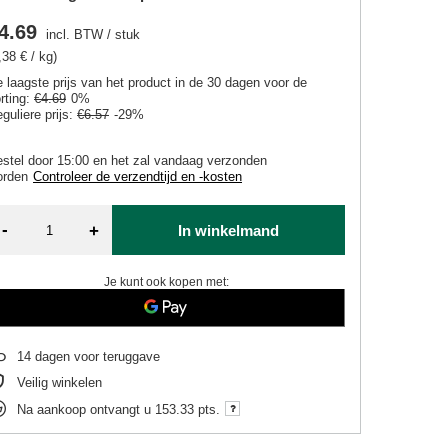
4.69
incl. BTW
/
stuk
,38 € / kg)
 laagste prijs van het product in de 30 dagen voor de
rting:
€4.69
0%
guliere prijs:
€6.57
-29%
stel door
15:00 en het zal vandaag verzonden
orden
Controleer de verzendtijd en -kosten
-
+
In winkelmand
Je kunt ook kopen met:
14
dagen voor teruggave
Veilig winkelen
Na aankoop ontvangt u
153.33 pts.