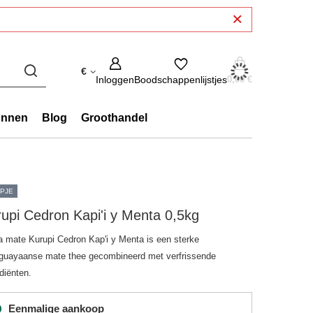
€
Inloggen
Boodschappenlijstjes
0,00 €
onnen
Blog
Groothandel
PJE
upi Cedron Kapi'i y Menta 0,5kg
a mate Kurupi Cedron Kap'i y Menta is een sterke
guayaanse mate thee gecombineerd met verfrissende
diënten.
Eenmalige aankoop