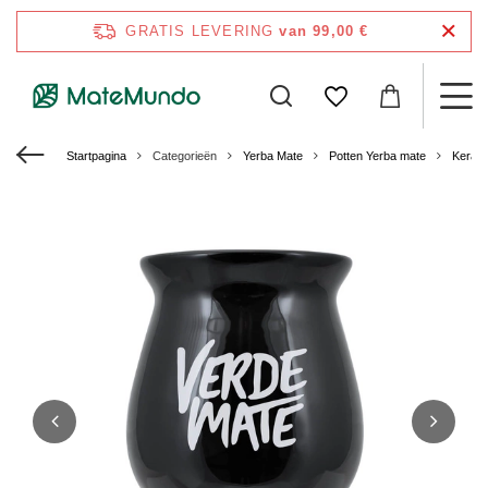
GRATIS LEVERING
van 99,00 €
Startpagina
Categorieën
Yerba Mate
Potten Yerba mate
Kerami