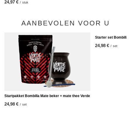
24,97 €
/
stuk
AANBEVOLEN VOOR U
Starter set Bombilla
24,98 €
/
set
Startpakket Bombilla Mate beker + mate thee Verde
24,98 €
/
set