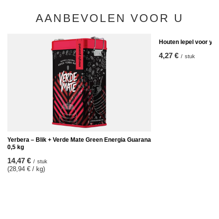
AANBEVOLEN VOOR U
Houten lepel voor ye
4,27 €
/
stuk
Yerbera – Blik + Verde Mate Green Energia Guarana
0,5 kg
14,47 €
/
stuk
(28,94 € / kg)