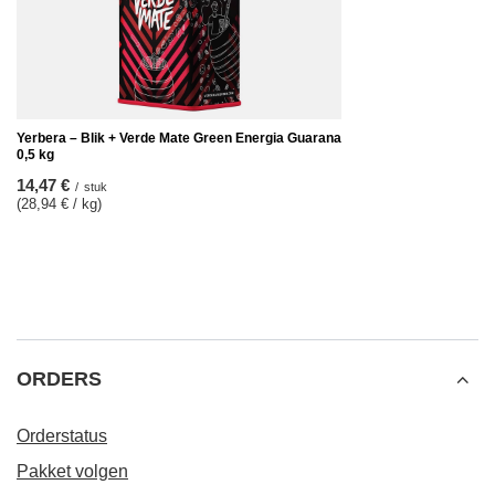
(28,94 € / kg)
AANBEVOLEN VOOR U
Yerbera – Blik + Verd
14,47 €
/
stuk
(28,94 € / kg)
Yerbera – Blik + Verde Mate Green Energia Guarana
0,5 kg
14,47 €
/
stuk
(28,94 € / kg)