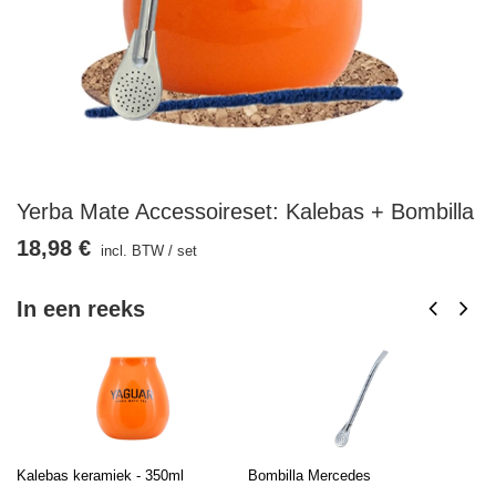
Yerba Mate Accessoireset: Kalebas + Bombilla
18,98 €
incl. BTW
/
set
In een reeks
Kalebas keramiek - 350ml
Bombilla Mercedes
Ku