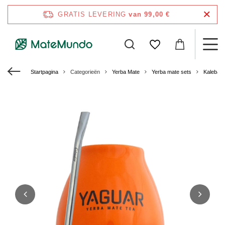
GRATIS LEVERING
van 99,00 €
Startpagina
Categorieën
Yerba Mate
Yerba mate sets
Kalebas 