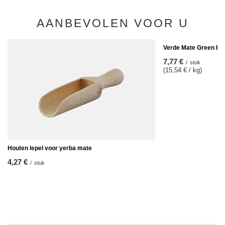
AANBEVOLEN VOOR U
Verde Mate Green Ene
7,77 €
/
stuk
(15,54 € / kg)
Houten lepel voor yerba mate
4,27 €
/
stuk