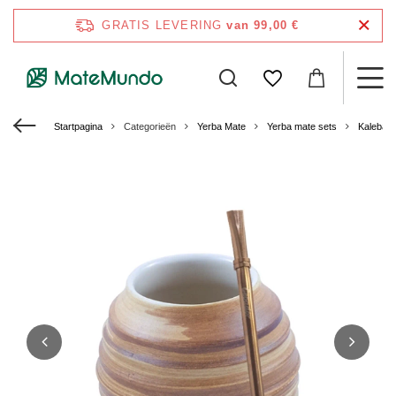
GRATIS LEVERING
van 99,00 €
Startpagina
Categorieën
Yerba Mate
Yerba mate sets
Kalebas 