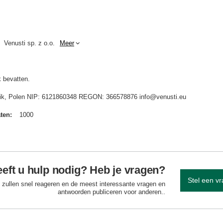
Venusti sp. z o.o.
Meer
 bevatten.
idnik, Polen NIP: 6121860348 REGON: 366578876 info@venusti.eu
aten
1000
eft u hulp nodig? Heb je vragen?
Stel een v
 zullen snel reageren en de meest interessante vragen en
antwoorden publiceren voor anderen..