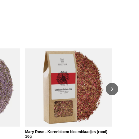
Mary Rose -
g
5,17 €
/
stu
(517,00 € / 
Mary Rose - Korenbloem bloemblaadjes (rood)
10g