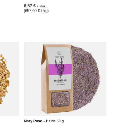
6,57 €
/
stuk
(657,00 € / kg)
Mary Rose – Heide 30 g
9,57 €
/
stuk