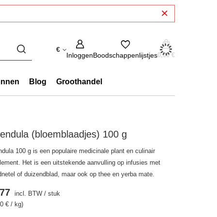
€
Inloggen
Boodschappenlijstjes
0,00 €
onnen
Blog
Groothandel
endula (bloemblaadjes) 100 g
dula 100 g is een populaire medicinale plant en culinair
lement. Het is een uitstekende aanvulling op infusies met
dnetel of duizendblad, maar ook op thee en yerba mate.
.77
incl. BTW
/
stuk
0 € / kg)