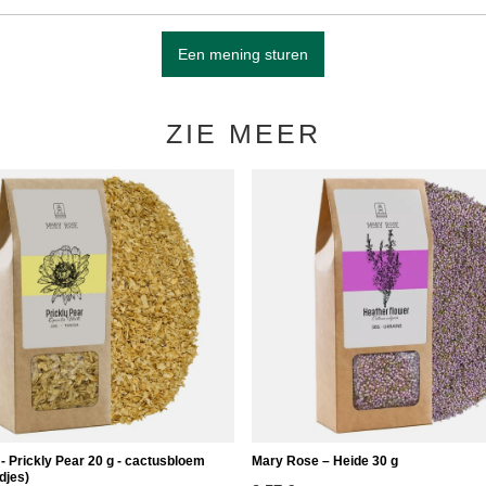
Een mening sturen
ZIE MEER
- Prickly Pear 20 g - cactusbloem
Mary Rose – Heide 30 g
djes)