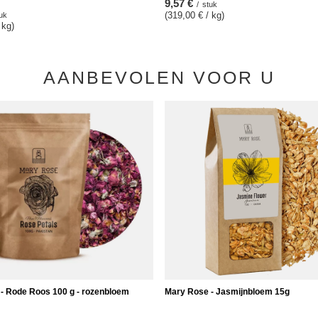
9,57 €
/
stuk
(319,00 € / kg)
uk
 kg)
AANBEVOLEN VOOR U
- Rode Roos 100 g - rozenbloem
Mary Rose - Jasmijnbloem 15g
8,57 €
uk
/
stuk