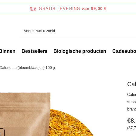
GRATIS LEVERING
van 99,00 €
Binnen
Bestsellers
Biologische producten
Cadeaub
Calendula (bloemblaadjes) 100 g
Cal
Calen
supp
bran
€8
(87,7