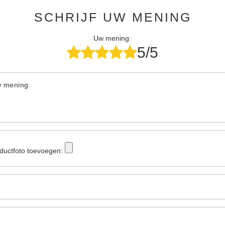
SCHRIJF UW MENING
Uw mening:
5/5
w mening
ductfoto toevoegen: