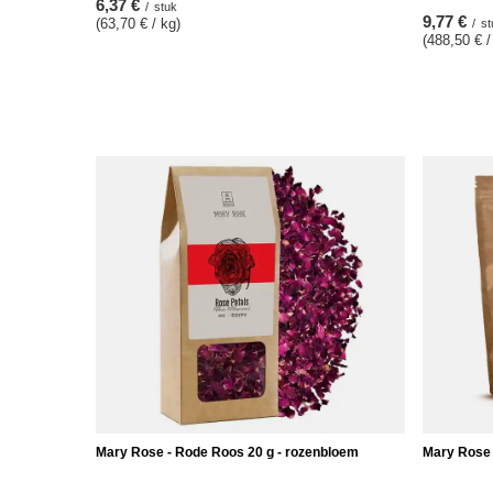
6,37 €
/
stuk
9,77 €
(63,70 € / kg)
/
st
(488,50 € /
Mary Rose - Rode Roos 20 g - rozenbloem
Mary Rose 
4,77 €
6,37 €
/
stuk
/
st