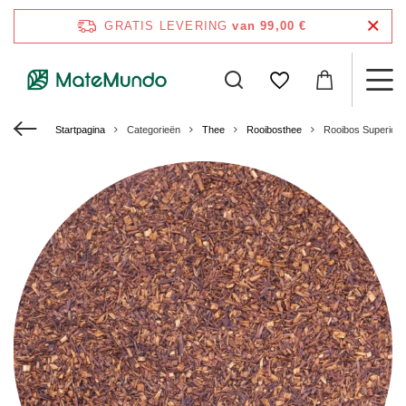
GRATIS LEVERING
van 99,00 €
Startpagina
Categorieën
Thee
Rooibosthee
Rooibos Superior 