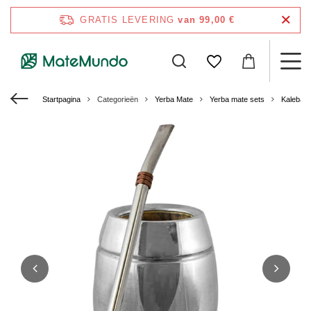
GRATIS LEVERING
van 99,00 €
Startpagina
Categorieën
Yerba Mate
Yerba mate sets
Kalebas 