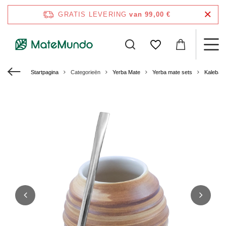
GRATIS LEVERING
van 99,00 €
Startpagina
Categorieën
Yerba Mate
Yerba mate sets
Kalebas 