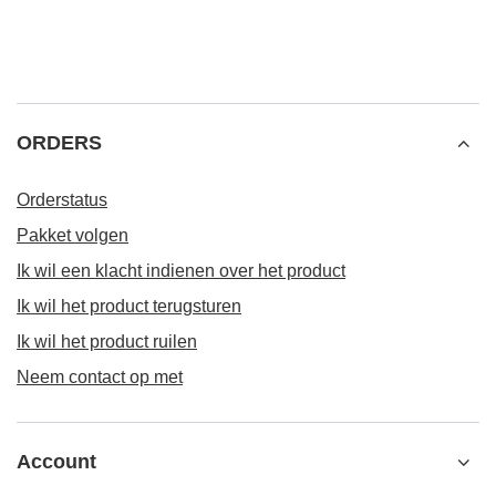
AANBEVOLEN VOOR U
Reiniger voor bombill
2,87 €
/
stuk
Verde Mate Green Energia Guarana 0,5 kg
7,77 €
/
stuk
(15,54 € / kg)