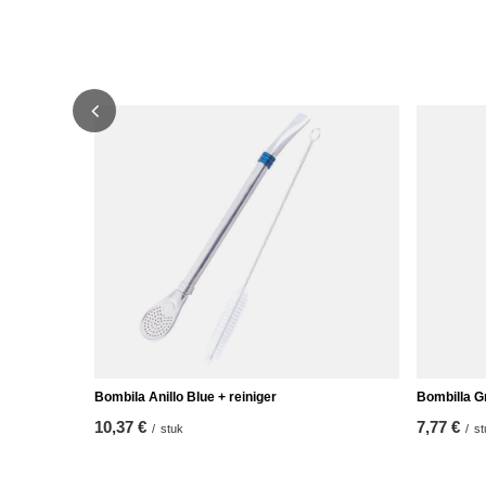
Bombila Anillo Blue + reiniger
Bombilla G
10,37 €
7,77 €
/
stuk
/
st