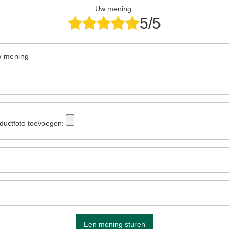
Uw mening:
5/5
w mening
ductfoto toevoegen:
Een mening sturen