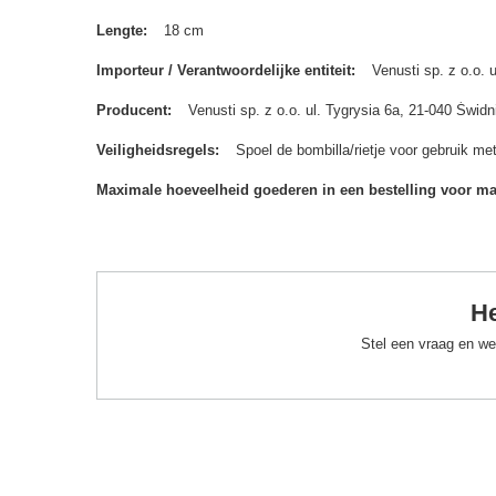
Lengte
18 cm
Importeur / Verantwoordelijke entiteit
Venusti sp. z o.o.
Producent
Venusti sp. z o.o. ul. Tygrysia 6a, 21-040 Św
Veiligheidsregels
Spoel de bombilla/rietje voor gebruik me
Maximale hoeveelheid goederen in een bestelling voor m
He
Stel een vraag en we