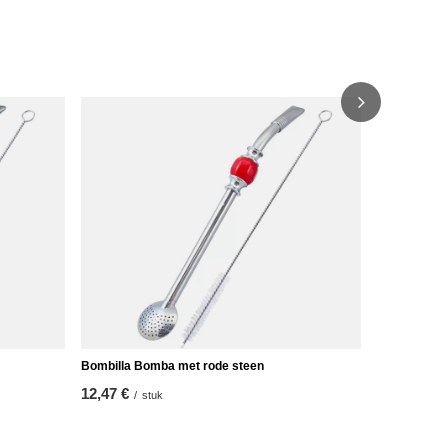
Bombilla Gr
7,57 €
/
stu
Bombilla Bomba met rode steen
12,47 €
/
stuk