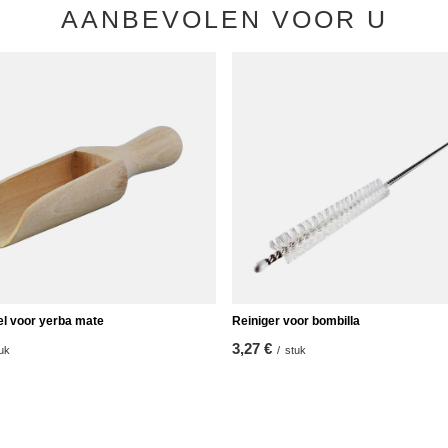
AANBEVOLEN VOOR U
el voor yerba mate
Reiniger voor bombilla
3,27 €
uk
/
stuk