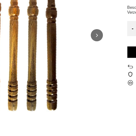
Besc
Verz
-