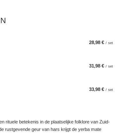
EN
28,98 €
/
set
31,98 €
/
set
33,98 €
/
set
 rituele betekenis in de plaatselijke folklore van Zuid-
de rustgevende geur van hars krijgt de yerba mate