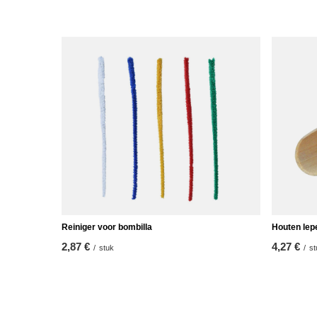
Reiniger voor bombilla
Houten lep
2,87 €
4,27 €
/
stuk
/
st