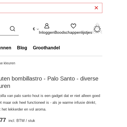
€
Inloggen
Boodschappenlijstjes
0,00 €
onnen
Blog
Groothandel
se kleuren
ten bombillastro - Palo Santo - diverse
uren
lla van palo santo hout is een gadget dat er niet alleen goed
et maar ook heel functioneel is - als je warme infusie drinkt,
t het lekkerder en vol aroma.
.77
incl. BTW
/
stuk