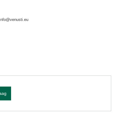
info@venusti.eu
raag