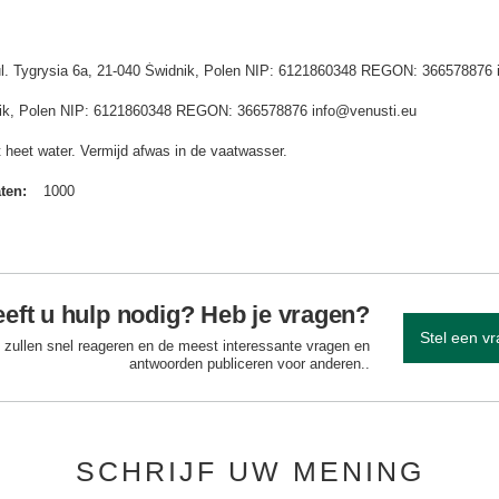
 ul. Tygrysia 6a, 21-040 Świdnik, Polen NIP: 6121860348 REGON: 366578876 
idnik, Polen NIP: 6121860348 REGON: 366578876 info@venusti.eu
t heet water. Vermijd afwas in de vaatwasser.
aten
1000
eft u hulp nodig? Heb je vragen?
Stel een v
 zullen snel reageren en de meest interessante vragen en
antwoorden publiceren voor anderen..
SCHRIJF UW MENING