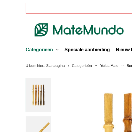
Categorieën
Speciale aanbieding
Nieuw 
U bent hier.:
Startpagina
Categorieën
Yerba Mate
Bom