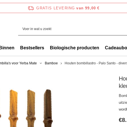
GRATIS LEVERING
van 99,00 €
Binnen
Bestsellers
Biologische producten
Cadeaub
billa's voor Yerba Mate
Bamboe
Houten bombillastro - Palo Santo - diver
Hou
kle
Bombi
uitzi
word
€8