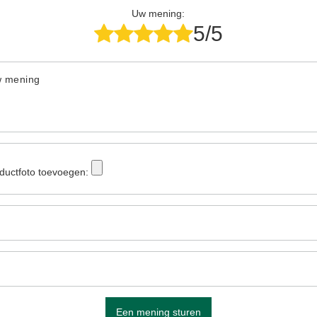
Uw mening:
5/5
w mening
ductfoto toevoegen:
Een mening sturen