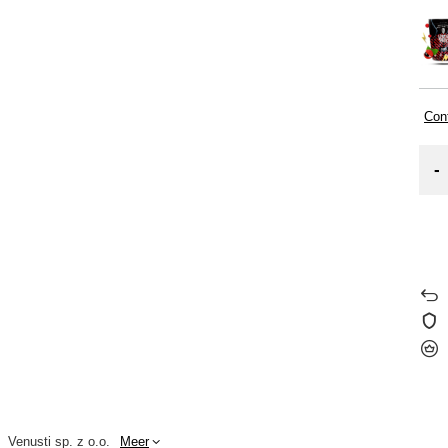
Cont
-
Venusti sp. z o.o.
Meer