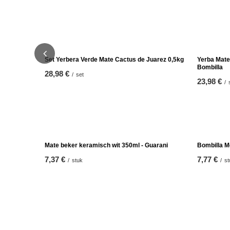
Set Yerbera Verde Mate Cactus de Juarez 0,5kg
Yerba Mate
Bombilla
28,98 €
/
set
23,98 €
/