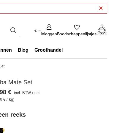
€
Inloggen
Boodschappenlijstjes
0,00 €
onnen
Blog
Groothandel
Set
rba Mate Set
98 €
incl. BTW
/
set
0 € / kg)
 een reeks