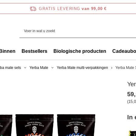
GRATIS LEVERING
van 99,00 €
Binnen
Bestsellers
Biologische producten
Cadeaub
ba mate sets
Yerba Mate
Yerba Mate multi-verpakkingen
Yerba Mate 
Ye
59,
(15,0
In