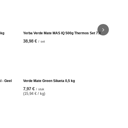
Yerba mate 
1.5kg
22,98 €
/
se
(15,32 € / k
5kg
Yerba Verde Mate MAS IQ 500g Thermos Set 7.0
38,98 €
/
set