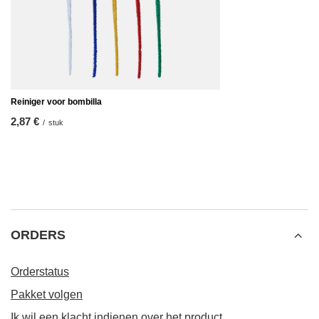
Reiniger voor bombilla
2,87 €
/
stuk
ORDERS
Orderstatus
Pakket volgen
Ik wil een klacht indienen over het product