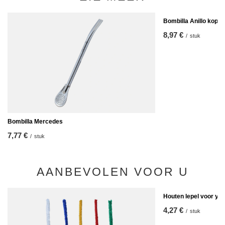
Bombilla Anillo koper
8,97 €
/
stuk
Bombilla Mercedes
7,77 €
/
stuk
AANBEVOLEN VOOR U
Houten lepel voor ye
4,27 €
/
stuk