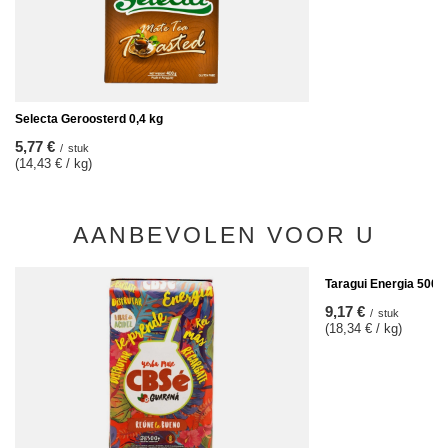
Selecta Geroosterd 0,4 kg
5,77 €
/
stuk
(14,43 € / kg)
AANBEVOLEN VOOR U
Taragui Energia 500g
9,17 €
/
stuk
(18,34 € / kg)