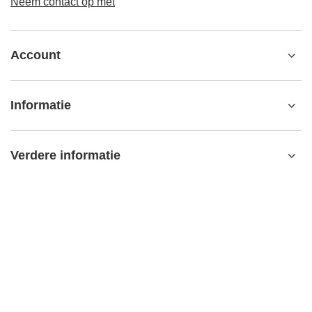
Neem contact op met
Account
Informatie
Verdere informatie
contact@matemundo.nl
MateMundo.nl
,
Ostrowskiego 9/129
,
53-238
Wrocław (Polen)
In de winkel presenteren wij de brutoprijzen (incl. BTW).
BTW-tarieven voor binnenlandse verbruikers:
Netherlands
.