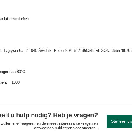
e bitterheid (4/5)
 ul. Tygrysia 6a, 21-040 Świdnik, Polen NIP: 6121860348 REGON: 366578876 
hoger dan 80°C.
aten
1000
eft u hulp nodig? Heb je vragen?
Stel een v
 zullen snel reageren en de meest interessante vragen en
antwoorden publiceren voor anderen..