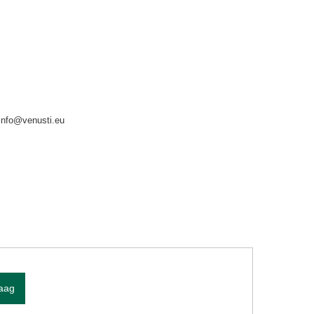
info@venusti.eu
raag