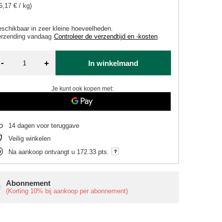
6,17 € / kg)
schikbaar in zeer kleine hoeveelheden
erzending
vandaag
Controleer de verzendtijd en -kosten
-
+
In winkelmand
Je kunt ook kopen met:
14
dagen voor teruggave
Veilig winkelen
Na aankoop ontvangt u
172.33 pts.
Abonnement
(Korting
10%
bij aankoop per abonnement)