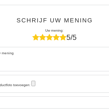
SCHRIJF UW MENING
Uw mening:
5/5
w mening
ductfoto toevoegen: