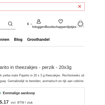
€
Inloggen
Boodschappenlijstjes
0,00 €
onnen
Blog
Groothandel
arito in theezakjes - perzik - 20x3g
ik yerba mate Pajarito in 20 x 3 g theezakjes. Rechtstreeks uit
guay. Gemakkelijk te bereiden, aromatisch en rijk aan cafeïne.
Eenmalige aankoop
5.17
incl. BTW
/
stuk