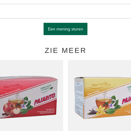
Een mening sturen
ZIE MEER