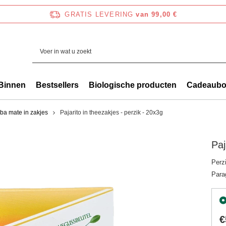
GRATIS LEVERING
van 99,00 €
Binnen
Bestsellers
Biologische producten
Cadeaub
ba mate in zakjes
Pajarito in theezakjes - perzik - 20x3g
Paj
Perz
Para
€