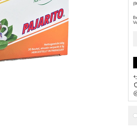
(8
Be
V