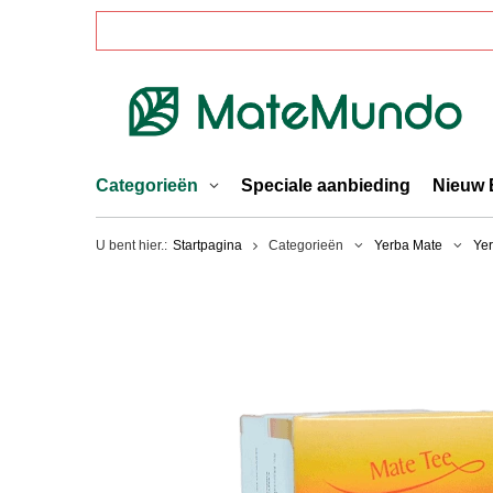
Categorieën
Speciale aanbieding
Nieuw 
U bent hier.:
Startpagina
Categorieën
Yerba Mate
Yer