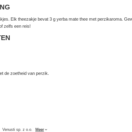
ING
jes. Elk theezakje bevat 3 g yerba mate thee met perzikaroma. Geweld
f zelfs een reis!
TEN
 de zoetheid van perzik.
Venusti sp. z o.o.
Meer