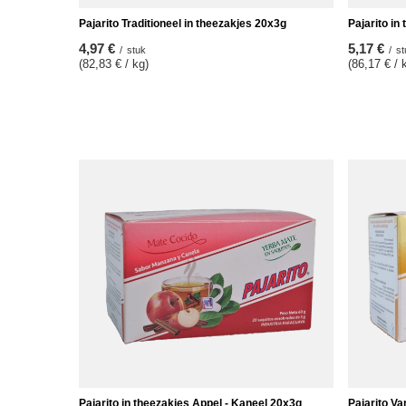
Pajarito Traditioneel in theezakjes 20x3g
Pajarito in
4,97 €
5,17 €
/
stuk
/
st
(82,83 € / kg)
(86,17 € / 
Pajarito in theezakjes Appel - Kaneel 20x3g
Pajarito Va