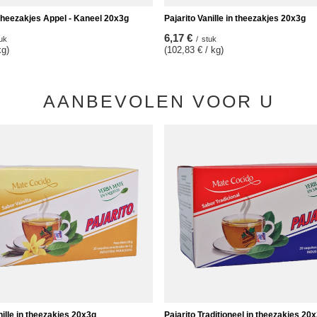
 theezakjes Appel - Kaneel 20x3g
Pajarito Vanille in theezakjes 20x3g
6,17 €
uk
/
stuk
kg)
(102,83 € / kg)
AANBEVOLEN VOOR U
nille in theezakjes 20x3g
Pajarito Traditioneel in theezakjes 20