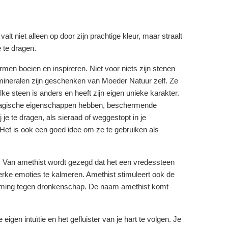
lt niet alleen op door zijn prachtige kleur, maar straalt
e te dragen.
en boeien en inspireren. Niet voor niets zijn stenen
 mineralen zijn geschenken van Moeder Natuur zelf. Ze
e steen is anders en heeft zijn eigen unieke karakter.
 magische eigenschappen hebben, beschermende
je te dragen, als sieraad of weggestopt in je
 Het is ook een goed idee om ze te gebruiken als
ur. Van amethist wordt gezegd dat het een vredessteen
terke emoties te kalmeren. Amethist stimuleert ook de
scherming tegen dronkenschap. De naam amethist komt
gen intuïtie en het gefluister van je hart te volgen. Je