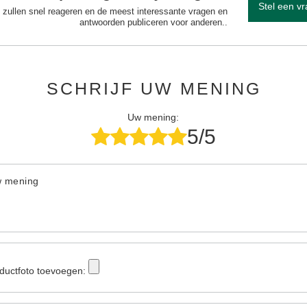
Stel een v
 zullen snel reageren en de meest interessante vragen en
antwoorden publiceren voor anderen..
SCHRIJF UW MENING
Uw mening:
5/5
w mening
ductfoto toevoegen: