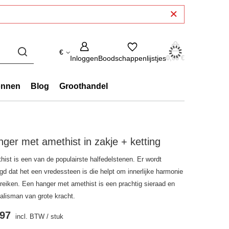
€
Inloggen
Boodschappenlijstjes
0,00 €
onnen
Blog
Groothandel
ger met amethist in zakje + ketting
hist is een van de populairste halfedelstenen. Er wordt
gd dat het een vredessteen is die helpt om innerlijke harmonie
ereiken. Een hanger met amethist is een prachtig sieraad en
talisman van grote kracht.
.97
incl. BTW
/
stuk