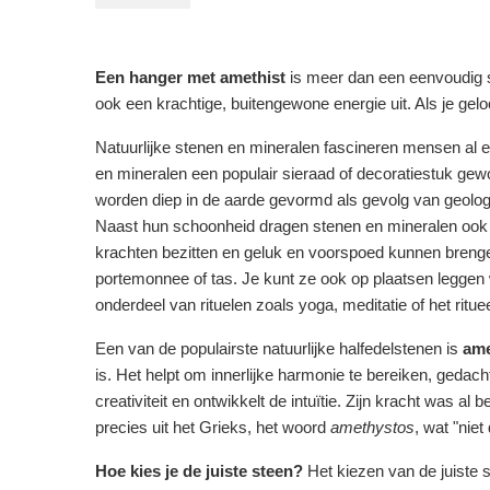
Een hanger met amethist
is meer dan een eenvoudig sie
ook een krachtige, buitengewone energie uit. Als je gelo
Natuurlijke stenen en mineralen fascineren mensen al 
en mineralen een populair sieraad of decoratiestuk ge
worden diep in de aarde gevormd als gevolg van geologis
Naast hun schoonheid dragen stenen en mineralen ook
krachten bezitten en geluk en voorspoed kunnen brengen.
portemonnee of tas. Je kunt ze ook op plaatsen leggen w
onderdeel van rituelen zoals yoga, meditatie of het ritu
Een van de populairste natuurlijke halfedelstenen is
ame
is. Het helpt om innerlijke harmonie te bereiken, geda
creativiteit en ontwikkelt de intuïtie. Zijn kracht was
precies uit het Grieks, het woord
amethystos
, wat "nie
Hoe kies je de juiste steen?
Het kiezen van de juiste s