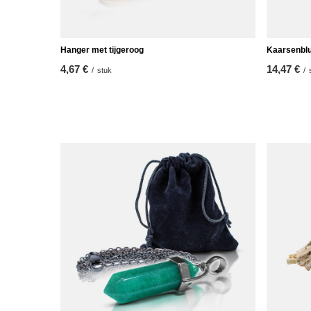
Hanger met tijgeroog
Kaarsenblu
4,67 €
14,47 €
/
stuk
/