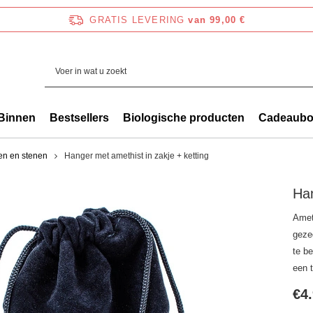
GRATIS LEVERING
van 99,00 €
Binnen
Bestsellers
Biologische producten
Cadeaub
len en stenen
Hanger met amethist in zakje + ketting
Han
Amet
geze
te b
een 
€4