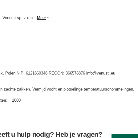
Venusti sp. z o.o.
Meer
idnik, Polen NIP: 6121860348 REGON: 366578876 info@venusti.eu
in zachte zakken. Vermijd vocht en plotselinge temperatuurschommelingen.
aten
1000
eft u hulp nodig? Heb je vragen?