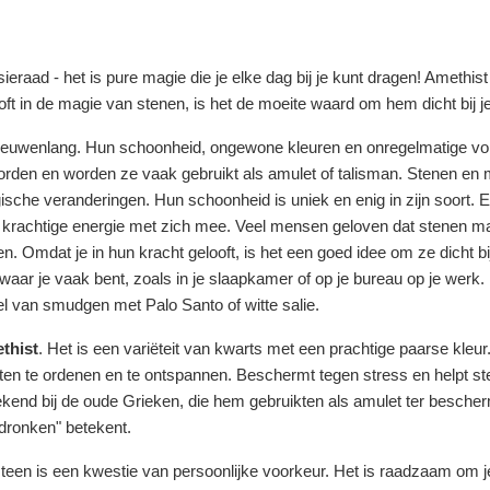
raad - het is pure magie die je elke dag bij je kunt dragen! Amethist va
oft in de magie van stenen, is het de moeite waard om hem dicht bij j
eeuwenlang. Hun schoonheid, ongewone kleuren en onregelmatige vorm
worden en worden ze vaak gebruikt als amulet of talisman. Stenen en
che veranderingen. Hun schoonheid is uniek en enig in zijn soort. Elk
 krachtige energie met zich mee. Veel mensen geloven dat stenen
 Omdat je in hun kracht gelooft, is het een goed idee om ze dicht bij 
aar je vaak bent, zoals in je slaapkamer of op je bureau op je werk.
eel van smudgen met Palo Santo of witte salie.
thist
. Het is een variëteit van kwarts met een prachtige paarse kle
chten te ordenen en te ontspannen. Beschermt tegen stress en helpt s
 al bekend bij de oude Grieken, die hem gebruikten als amulet ter be
t dronken" betekent.
teen is een kwestie van persoonlijke voorkeur. Het is raadzaam om je ei