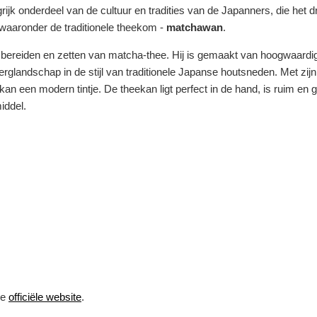
ijk onderdeel van de cultuur en tradities van de Japanners, die het 
 waaronder de traditionele theekom -
matchawan
.
 bereiden en zetten van matcha-thee. Hij is gemaakt van hoogwaardig
rglandschap in de stijl van traditionele Japanse houtsneden. Met zij
n een modern tintje. De theekan ligt perfect in de hand, is ruim en 
iddel.
de
officiële website
.