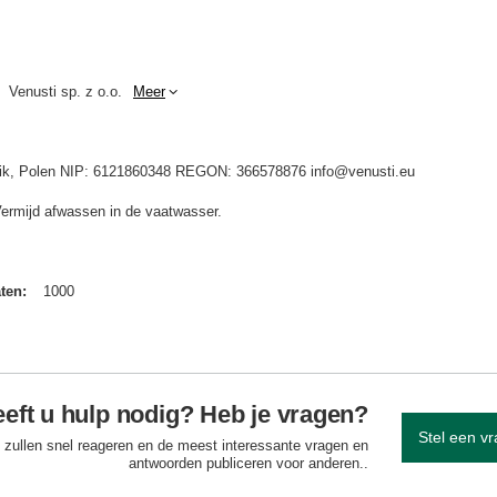
Venusti sp. z o.o.
Meer
idnik, Polen NIP: 6121860348 REGON: 366578876 info@venusti.eu
Vermijd afwassen in de vaatwasser.
aten
1000
eft u hulp nodig? Heb je vragen?
Stel een v
 zullen snel reageren en de meest interessante vragen en
antwoorden publiceren voor anderen..