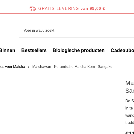
GRATIS LEVERING
van 99,00 €
Binnen
Bestsellers
Biologische producten
Cadeaub
res voor Matcha
Matchawan - Keramische Matcha Kom - Sangaku
Ma
Sa
De S
in t
wande
trad
€1