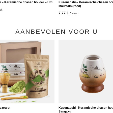
 – Keramische chasen houder – Umi
Kusenaoshi – Keramische chasen ho
Mountain (rood)
uk
7,77 €
/
stuk
AANBEVOLEN VOOR U
ezetset
Kusenaoshi - Keramische chasen hou
Sangaku