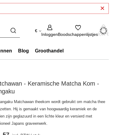
€
Inloggen
Boodschappenlijstjes
0,00 €
onnen
Blog
Groothandel
tchawan - Keramische Matcha Kom -
ngaku
angaku Matchawan theekom wordt gebruikt om matcha thee
e zetten. Hij is gemaakt van hoogwaardig keramiek en de
n zijn geglazuurd in een lichte kleur en versierd met
itioneel Japans graveerwerk.
1.57