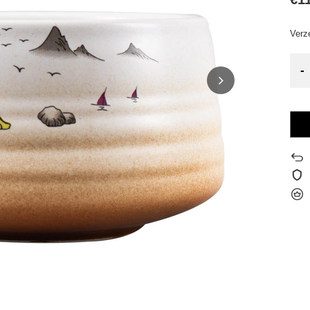
Verz
-