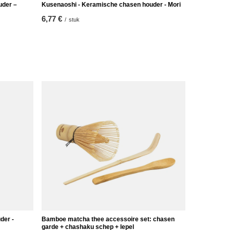
uder –
Kusenaoshi - Keramische chasen houder - Mori
6,77 €
/
stuk
der -
Bamboe matcha thee accessoire set: chasen
garde + chashaku schep + lepel