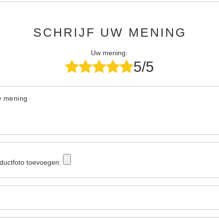
SCHRIJF UW MENING
Uw mening:
5/5
w mening
ductfoto toevoegen: