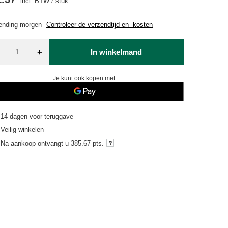
incl. BTW
/
stuk
ending
morgen
Controleer de verzendtijd en -kosten
+
In winkelmand
Je kunt ook kopen met:
14
dagen voor teruggave
Veilig winkelen
Na aankoop ontvangt u
385.67 pts.