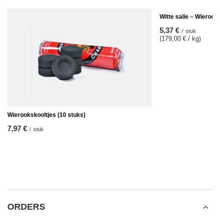
Witte salie – Wierook
5,37 €
/
stuk
(179,00 € / kg)
Wierookskooltjes (10 stuks)
7,97 €
/
stuk
ORDERS