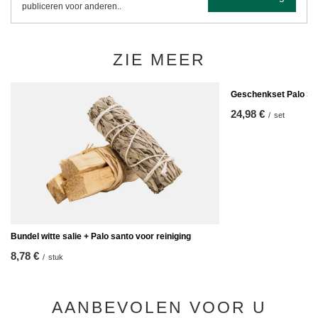
publiceren voor anderen..
ZIE MEER
Geschenkset Palo San
24,98 €
/
set
Bundel witte salie + Palo santo voor reiniging
8,78 €
/
stuk
AANBEVOLEN VOOR U