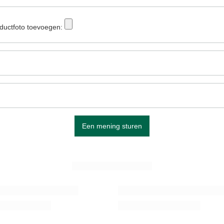
ductfoto toevoegen:
Een mening sturen