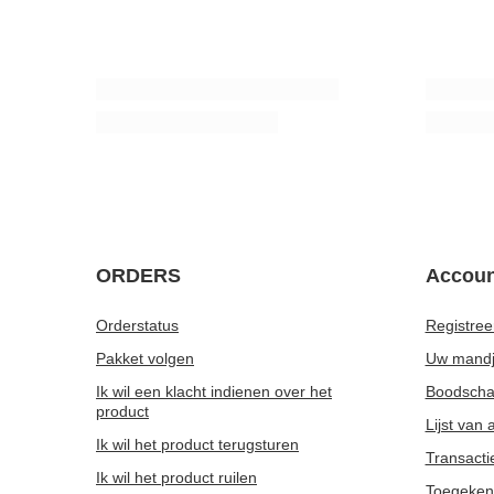
ORDERS
Accoun
Orderstatus
Registree
Pakket volgen
Uw mand
Ik wil een klacht indienen over het
Boodschap
product
Lijst van
Ik wil het product terugsturen
Transacti
Ik wil het product ruilen
Toegeken