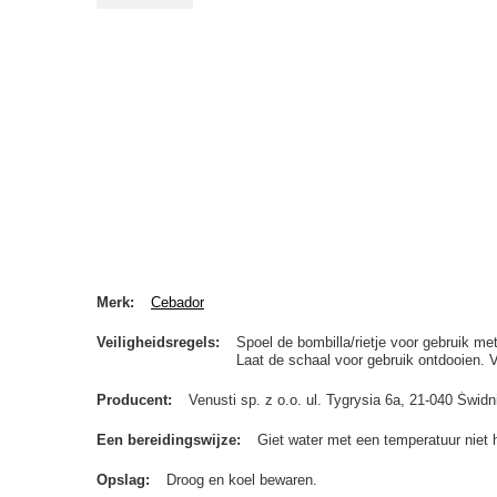
Merk
Cebador
Veiligheidsregels
Spoel de bombilla/rietje voor gebruik me
Laat de schaal voor gebruik ontdooien. 
Producent
Venusti sp. z o.o. ul. Tygrysia 6a, 21-040 Św
Een bereidingswijze
Giet water met een temperatuur niet 
Opslag
Droog en koel bewaren.