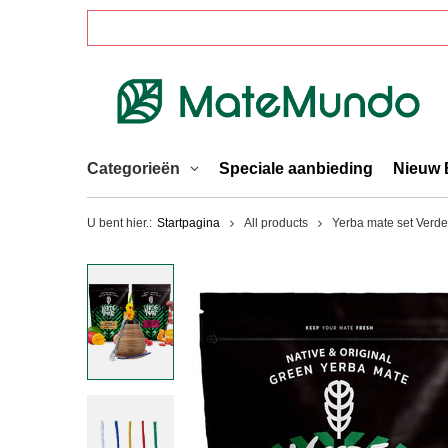
Categorieën
Speciale aanbieding
Nieuw 
U bent hier.:
Startpagina
All products
Yerba mate set Verd