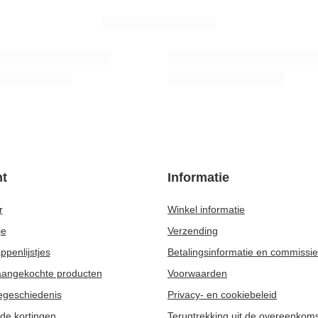
t
Informatie
r
Winkel informatie
je
Verzending
penlijstjes
Betalingsinformatie en commissi
 aangekochte producten
Voorwaarden
egeschiedenis
Privacy- en cookiebeleid
de kortingen
Terugtrekking uit de overeenkom